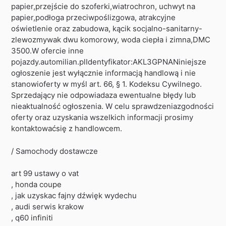
papier,przejście do szoferki,wiatrochron, uchwyt na
papier,podłoga przeciwpoślizgowa, atrakcyjne
oświetlenie oraz zabudowa, kącik socjalno-sanitarny-
zlewozmywak dwu komorowy, woda ciepła i zimna,DMC
3500.W ofercie inne
pojazdy.automilian.plIdentyfikator:AKL3GPNANiniejsze
ogłoszenie jest wyłącznie informacją handlową i nie
stanowioferty w myśl art. 66, § 1. Kodeksu Cywilnego.
Sprzedający nie odpowiadaza ewentualne błędy lub
nieaktualność ogłoszenia. W celu sprawdzeniazgodności
oferty oraz uzyskania wszelkich informacji prosimy
kontaktowaćsię z handlowcem.
/ Samochody dostawcze
art 99 ustawy o vat
, honda coupe
, jak uzyskac fajny dźwięk wydechu
, audi serwis krakow
, q60 infiniti