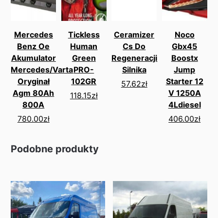
Mercedes
Tickless
Ceramizer
Noco
Benz Oe
Human
Cs Do
Gbx45
Akumulator
Green
Regeneracji
Boostx
Mercedes/Varta
PRO-
Silnika
Jump
Oryginał
102GR
Starter 12
57.62
zł
Agm 80Ah
V 1250A
118.15
zł
800A
4Ldiesel
780.00
zł
406.00
zł
Podobne produkty