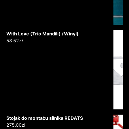
With Love (Trio Mandili) (Winyl)
58.52
zł
Stojak do montażu silnika REDATS
275.00
zł