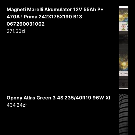
Magneti Marelli Akumulator 12V 55Ah P+
470A ! Prima 242X175X190 B13
067260031002
271.60
zł
Opony Atlas Green 3 4S 235/40R19 96W Xl
434.24
zł