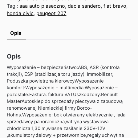
Tagi:
aaa auto piaseczno
,
dacia sandero
,
fiat bravo
,
honda civic
,
peugeot 207
Opis
Opis
Wyposażenie – bezpieczeństwo:ABS, ASR (kontrola
trakcji), ESP (stabilizacja toru jazdy), Immobilizer,
Poduszka powietrzna kierowcyWyposażenie –
komfort:Wyposażenie – multimedia:Wyposażenie –
pozostałe:Faktura: faktura VATUszkodzony:Renault
MasterAutosklep do sprzedaży pieczywa z zabudową
renomowanej Niemieckiej firmy Borco-
Hohns.Wyposażenie: bok otwierany elektrycznie , lada
sprzedawcy panoramiczna,witryna wystawowa
chłodnicza 1,30 m,własne zasilanie 230V-12V
,akumulatory żelowy + przetwornice,regały,uchwyt na