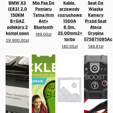
BMW X3
Mio Pas Do
Kable,
Seat Oe
(E83) 2.0
Pomiaru
przewody
Wiązka
150KM
Tętna Hrm
rozruchowe
Kamery
B+GAZ
Ant+
1500A
Przód Seat
półskóry 2
Bluetooth
6,0m.
Ateca
kompl opon
25,00mm2+
Orygina
199.00
zł
torba
575971095Ac
29 900.00
zł
140.05
zł
149.61
zł