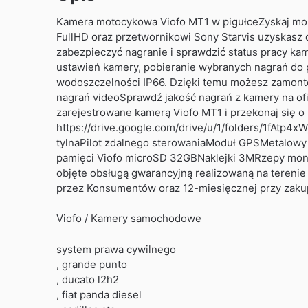
Kamera motocykowa Viofo MT1 w pigułceZyskaj możli
FullHD oraz przetwornikowi Sony Starvis uzyskasz 
zabezpieczyć nagranie i sprawdzić status pracy ka
ustawień kamery, pobieranie wybranych nagrań do p
wodoszczelności IP66. Dzięki temu możesz zamont
nagrań videoSprawdź jakość nagrań z kamery na ofi
zarejestrowane kamerą Viofo MT1 i przekonaj się o 
https://drive.google.com/drive/u/1/folders/1fAt
tylnaPilot zdalnego sterowaniaModuł GPSMetalowy 
pamięci Viofo microSD 32GBNaklejki 3MRzepy monta
objęte obsługą gwarancyjną realizowaną na terenie 
przez Konsumentów oraz 12-miesięcznej przy zakup
Viofo / Kamery samochodowe
system prawa cywilnego
, grande punto
, ducato l2h2
, fiat panda diesel