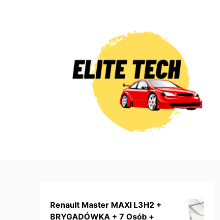
Skip
to
content
Renault Master MAXI L3H2 +
BRYGADÓWKA + 7 Osób +