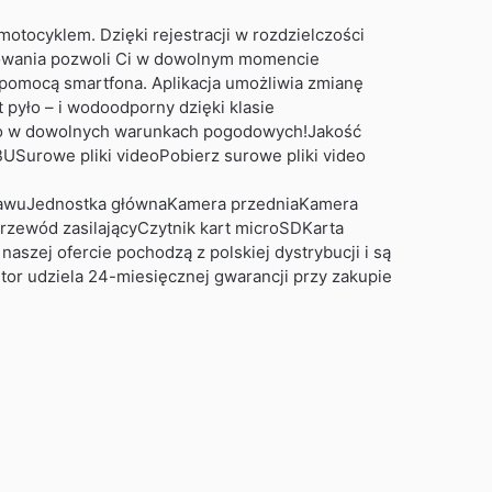
tocyklem. Dzięki rejestracji w rozdzielczości
terowania pozwoli Ci w dowolnym momencie
 pomocą smartfona. Aplikacja umożliwia zmianę
 pyło – i wodoodporny dzięki klasie
 go w dowolnych warunkach pogodowych!Jakość
BUSurowe pliki videoPobierz surowe pliki video
estawuJednostka głównaKamera przedniaKamera
rzewód zasilającyCzytnik kart microSDKarta
ej ofercie pochodzą z polskiej dystrybucji i są
tor udziela 24-miesięcznej gwarancji przy zakupie