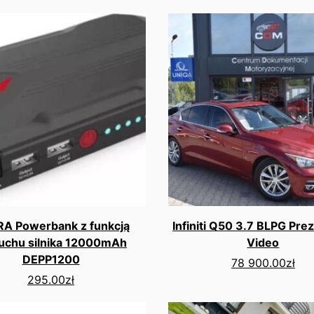
A Powerbank z funkcją
Infiniti Q50 3.7 BLPG Pre
uchu silnika 12000mAh
Video
DEPP1200
78 900.00
zł
295.00
zł