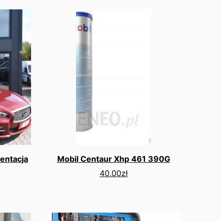
zentacja
Mobil Centaur Xhp 461 390G
40.00
zł