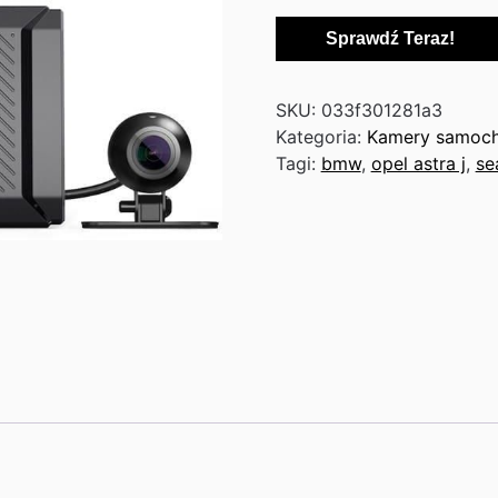
Sprawdź Teraz!
SKU:
033f301281a3
Kategoria:
Kamery samoc
Tagi:
bmw
,
opel astra j
,
se