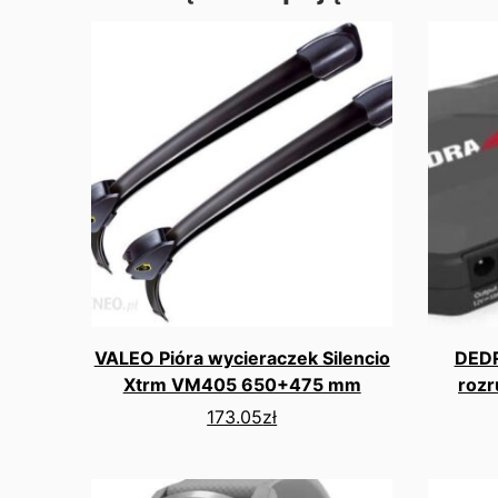
VALEO Pióra wycieraczek Silencio
DEDR
Xtrm VM405 650+475 mm
rozr
173.05
zł