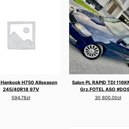
 Hankook H750 Allseason
Salon PL RAPID TDI 116
245/40R18 97V
Grz.FOTEL ASO #DO
594.78
zł
30 800.00
zł