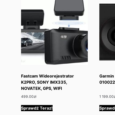
Fastcam Wideorejestrator
Garmin
K2PRO, SONY IMX335,
010022
NOVATEK, GPS, WIFI
499.00
zł
1 199.00
Sprawdź Teraz!
Sprawd