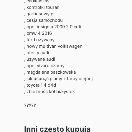
, cadillac cts
, kontrolki touran
, garbusowy pl
, cesja samochodu
, opel insignia 2009 2.0 cdti
, bmw 4 2016
, ford używany
, nowy multivan volkswagen
, oferty audi
, uzywane audi
, opel vivaro czarny
, magdalena paszkowska
, jak usunąć plamy z farby olejnej
, toyota 1.4 d4d
, zbieżność kół białystok
yyyyy
Inni często kupują