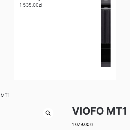
1 535.00
zł
 MT1
VIOFO MT1
1 079.00
zł