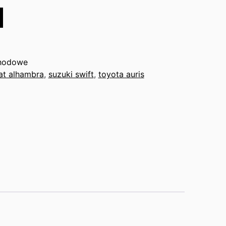
hodowe
at alhambra
,
suzuki swift
,
toyota auris