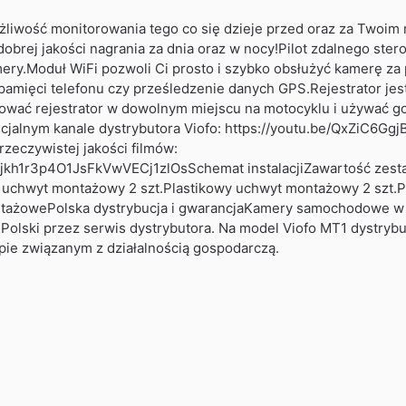
wość monitorowania tego co się dzieje przed oraz za Twoim mo
dobrej jakości nagrania za dnia oraz w nocy!Pilot zdalnego s
mery.Moduł WiFi pozwoli Ci prosto i szybko obsłużyć kamerę za
amięci telefonu czy prześledzenie danych GPS.Rejestrator jest
ować rejestrator w dowolnym miejscu na motocyklu i używać
cjalnym kanale dystrybutora Viofo: https://youtu.be/QxZiC6Ggj
rzeczywistej jakości filmów:
p4xWjkh1r3p4O1JsFkVwVECj1zlOsSchemat instalacjiZawartość z
uchwyt montażowy 2 szt.Plastikowy uchwyt montażowy 2 szt.P
żowePolska dystrybucja i gwarancjaKamery samochodowe w nasz
Polski przez serwis dystrybutora. Na model Viofo MT1 dystrybu
ie związanym z działalnością gospodarczą.