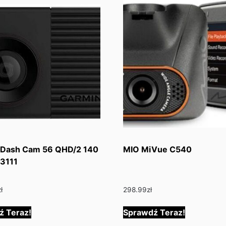
 Dash Cam 56 QHD/2 140
MIO MiVue C540
3111
zł
298.99
zł
ź Teraz!
Sprawdź Teraz!