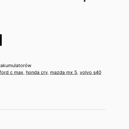
 akumulatorów
ford c max
,
honda crv
,
mazda mx 5
,
volvo s40