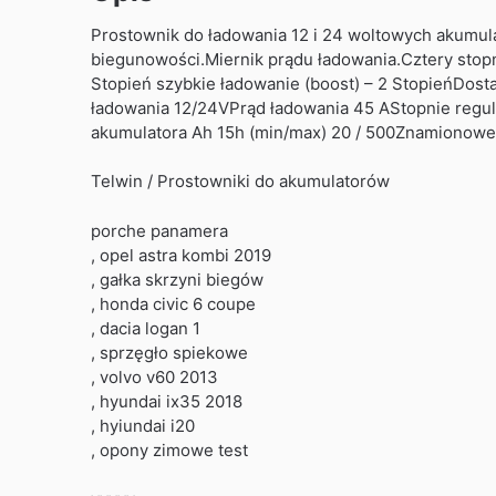
Prostownik do ładowania 12 i 24 woltowych akumul
biegunowości.Miernik prądu ładowania.Cztery stopn
Stopień szybkie ładowanie (boost) – 2 StopieńDo
ładowania 12/24VPrąd ładowania 45 AStopnie reg
akumulatora Ah 15h (min/max) 20 / 500Znamionowe
Telwin / Prostowniki do akumulatorów
porche panamera
, opel astra kombi 2019
, gałka skrzyni biegów
, honda civic 6 coupe
, dacia logan 1
, sprzęgło spiekowe
, volvo v60 2013
, hyundai ix35 2018
, hyiundai i20
, opony zimowe test