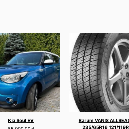
Kia Soul EV
Barum VANIS ALLSE
235/65R16 121/119R
65 900.00
zł