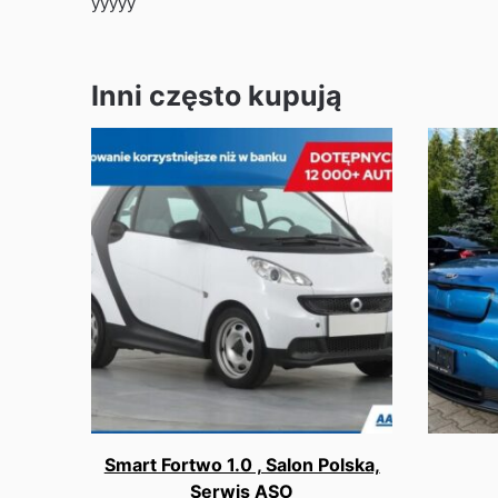
yyyyy
Inni często kupują
Smart Fortwo 1.0 , Salon Polska,
Serwis ASO