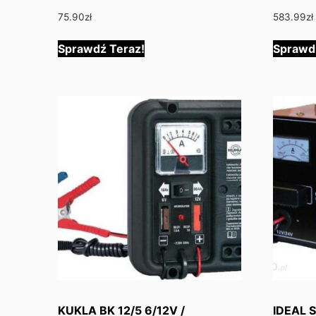
75.90
zł
583.99
zł
Sprawdź Teraz!
Sprawd
KUKLA BK 12/5 6/12V /
IDEAL 