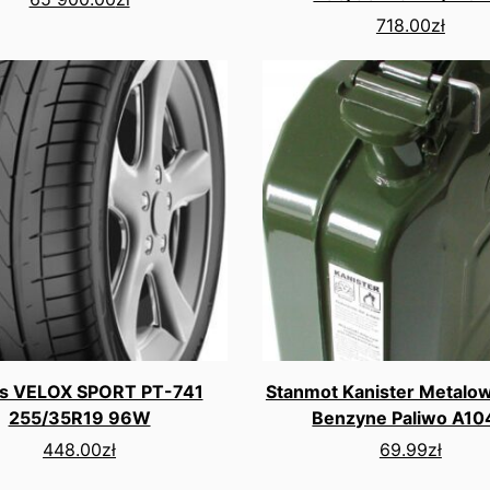
718.00
zł
as VELOX SPORT PT-741
Stanmot Kanister Metalo
255/35R19 96W
Benzyne Paliwo A10
448.00
zł
69.99
zł