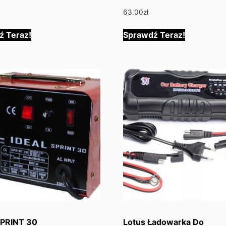
63.00
zł
ź Teraz!
Sprawdź Teraz!
SPRINT 30
Lotus Ładowarka Do