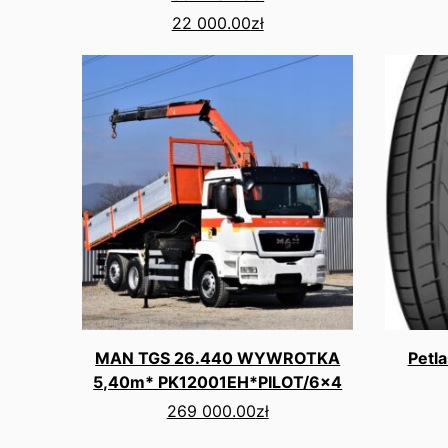
22 000.00
zł
MAN TGS 26.440 WYWROTKA
Petl
5,40m* PK12001EH*PILOT/6x4
269 000.00
zł