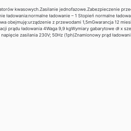
atorów kwasowych.Zasilanie jednofazowe.Zabezpieczenie przec
ie ładowania:normalne ładowanie – 1 Stopień normalne ładowan
stawa obejmuję:urządzenie z przewodami 1,5mGwarancja 12 mie
ulacji prądu ładowania 4Waga 9,9 kgWymiary gabarytowe dł 
 napięcie zasilania 230V; 50Hz (1ph)Znamionowy prąd ładowa