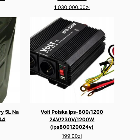
1 030 000.00
zł
wy 5L Na
Volt Polska Ips-800/1200
44
24V/230V/1200W
(ips800120024v)
199.00
zł