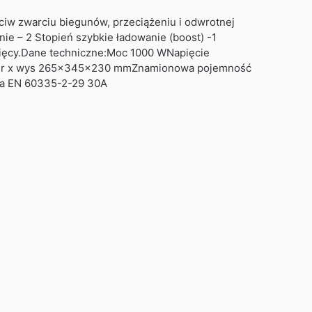
iw zwarciu biegunów, przeciążeniu i odwrotnej
ie – 2 Stopień szybkie ładowanie (boost) -1
sięcy.Dane techniczne:Moc 1000 WNapięcie
x szer x wys 265x345x230 mmZnamionowa pojemność
nia EN 60335-2-29 30A