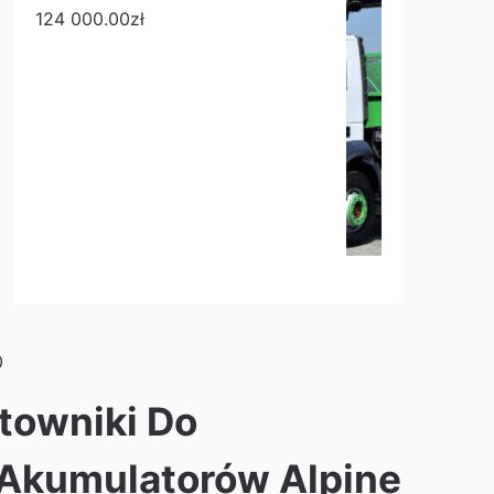
124 000.00
zł
0
towniki Do
Akumulatorów Alpine