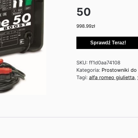
50
998.99
zł
Sprawdź Teraz!
SKU:
ff1d0aa74108
Kategoria:
Prostowniki do
Tagi:
alfa romeo giulietta
,