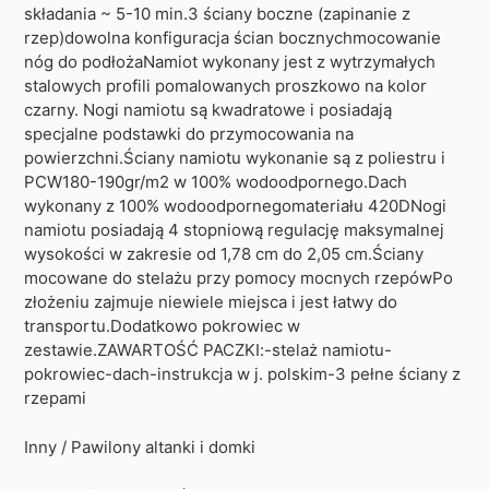
składania ~ 5-10 min.3 ściany boczne (zapinanie z
rzep)dowolna konfiguracja ścian bocznychmocowanie
nóg do podłożaNamiot wykonany jest z wytrzymałych
stalowych profili pomalowanych proszkowo na kolor
czarny. Nogi namiotu są kwadratowe i posiadają
specjalne podstawki do przymocowania na
powierzchni.Ściany namiotu wykonanie są z poliestru i
PCW180-190gr/m2 w 100% wodoodpornego.Dach
wykonany z 100% wodoodpornegomateriału 420DNogi
namiotu posiadają 4 stopniową regulację maksymalnej
wysokości w zakresie od 1,78 cm do 2,05 cm.Ściany
mocowane do stelażu przy pomocy mocnych rzepówPo
złożeniu zajmuje niewiele miejsca i jest łatwy do
transportu.Dodatkowo pokrowiec w
zestawie.ZAWARTOŚĆ PACZKI:-stelaż namiotu-
pokrowiec-dach-instrukcja w j. polskim-3 pełne ściany z
rzepami
Inny / Pawilony altanki i domki