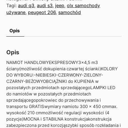
Tagi:
audi q3
,
audi s3
,
jeep
,
olx samochody
używane
,
peugeot 206
,
samochód
Opis
Opis
NAMIOT HANDLOWYEKSPRESOWY3x4,5 m3
ściany(możliwość dokupienia czwartej ścianki)KOLORY
DO WYBORU:-NIEBIESKI-CZERWONY-ZIELONY-
CZARNY-BEŻOWYOBCIĄŻNIKI do KUPIENIA w
pozostałych przedmiotach sprzedającegoLAMPKI LED
do namiotów w pozostałych przedmiotach
sprzedającegopokrowiec do przechowywania i
transportu GRATISwymiary namiotu 300 x 450 cmmax.
wysokość 210 cmmożliwość regulacji wysokości (4
pozycje)MOCNA i STABILNA konstrukcjakonstrukcja
zabezpieczona przed korozjąszybki sposób rozkładania i