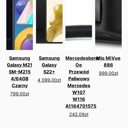
Samsung
Samsung
Mercedesbenz
Mio MiVue
Galaxy M21
Galaxy
Oe
886
SM-M215
S22+
Przewód
999.00
zł
4/64GB
Paliwowy
4 099.00
zł
Czarny
Mercedes
W107
799.00
zł
W116
A1164701575
242.09
zł