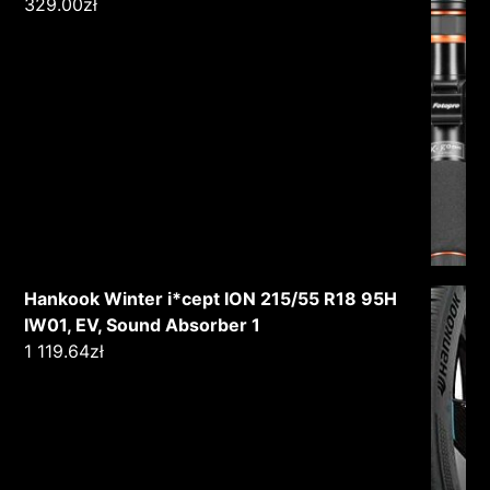
329.00
zł
Hankook Winter i*cept ION 215/55 R18 95H
IW01, EV, Sound Absorber 1
1 119.64
zł