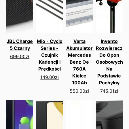
JBL Charge
Mio - Cyclo
Varta
Invento
5 Czarny
Series -
Akumulator
Rozwieracz
Czujnik
Mercedes
Do Opon
699.00
zł
Kadencji I
Benz Oe
Osobowych
Prędkości
760A
Na
Kielce
Podstawie
149.00
zł
100Ah
Pochylny
550.00
zł
745.01
zł