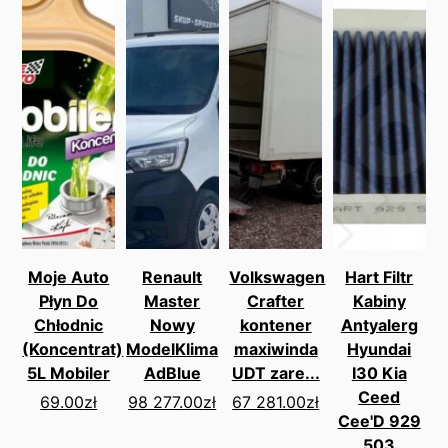
Moje Auto
Renault
Volkswagen
Hart Filtr
Płyn Do
Master
Crafter
Kabiny
Chłodnic
Nowy
kontener
Antyalerg
(Koncentrat)
ModelKlima
maxiwinda
Hyundai
5L Mobiler
AdBlue
UDT zare...
I30 Kia
Ceed
69.00
zł
98 277.00
zł
67 281.00
zł
Cee'D 929
503