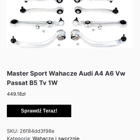
Master Sport Wahacze Audi A4 A6 Vw
Passat B5 Tv 1W
449.18
zł
Sprawdź Teraz!
SKU:
26f84dd3f98e
Kategoria:
Wahacze i sworznie