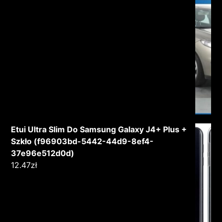
Etui Ultra Slim Do Samsung Galaxy J4+ Plus +
Szkło (f96903bd-5442-44d9-8ef4-
37e96e512d0d)
12.47
zł