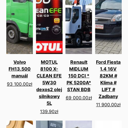
Volvo
MOTUL
Renault
Ford Fiesta
FH13.500
8100 X-
MIDLUM
1.4 16V
manuál
CLEAN EFE
150 DCI *
82KM #
5W30
PK 5200A*
Klima #
93 100.00
zł
dexos2 olej
STAN BDB
LIFT #
silnikowy
Zadbany
69 000.00
zł
5L
11 900.00
zł
139.90
zł