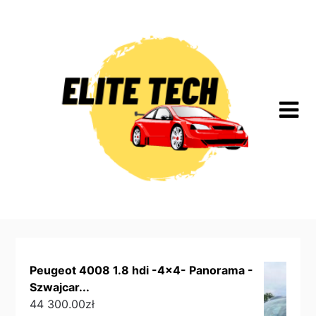
Skip
to
content
Peugeot 4008 1.8 hdi -4x4- Panorama -
Szwajcar...
44 300.00
zł