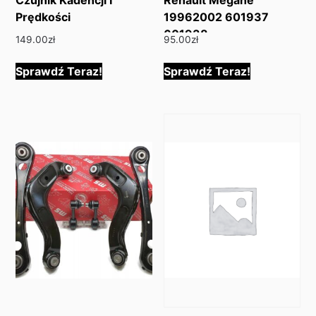
Prędkości
19962002 601937
601938
149.00
zł
95.00
zł
Sprawdź Teraz!
Sprawdź Teraz!