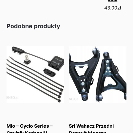
43.00
zł
Podobne produkty
Mio – Cyclo Series –
Srl Wahacz Przedni
Czujnik Kadencji I
Renault Megane