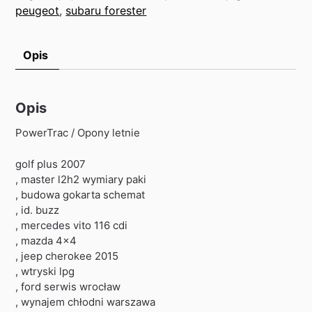
peugeot
,
subaru forester
Opis
Opis
PowerTrac / Opony letnie
golf plus 2007
, master l2h2 wymiary paki
, budowa gokarta schemat
, id. buzz
, mercedes vito 116 cdi
, mazda 4×4
, jeep cherokee 2015
, wtryski lpg
, ford serwis wrocław
, wynajem chłodni warszawa