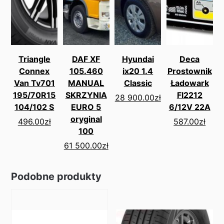
Triangle
DAF XF
Hyundai
Deca
Connex
105.460
ix20 1.4
Prostownik
Van Tv701
MANUAL
Classic
Ładowark
195/70R15
SKRZYNIA
Fl2212
28 900.00
zł
104/102 S
EURO 5
6/12V 22A
oryginal
496.00
zł
587.00
zł
100
61 500.00
zł
Podobne produkty