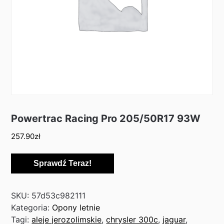
Powertrac Racing Pro 205/50R17 93W
257.90
zł
Sprawdź Teraz!
SKU:
57d53c982111
Kategoria:
Opony letnie
Tagi:
aleje jerozolimskie
,
chrysler 300c
,
jaguar
,