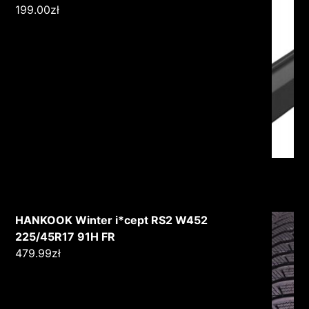
199.00
zł
HANKOOK Winter i*cept RS2 W452
225/45R17 91H FR
479.99
zł