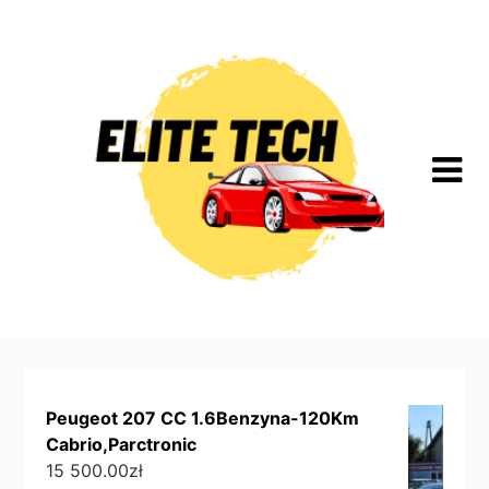
Skip
to
content
Peugeot 207 CC 1.6Benzyna-120Km
Cabrio,Parctronic
15 500.00
zł