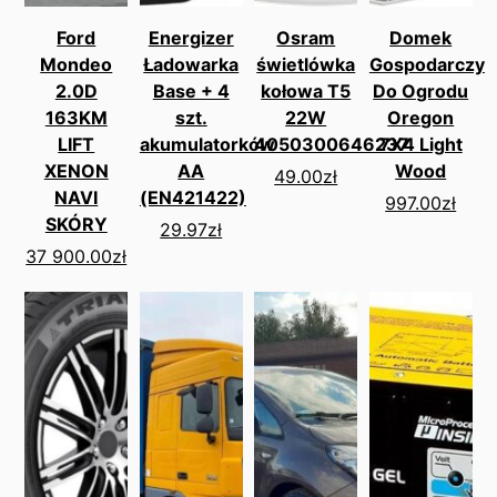
Ford
Energizer
Osram
Domek
Mondeo
Ładowarka
świetlówka
Gospodarczy
2.0D
Base + 4
kołowa T5
Do Ogrodu
163KM
szt.
22W
Oregon
LIFT
akumulatorków
4050300646237
7X4 Light
XENON
AA
Wood
49.00
zł
NAVI
(EN421422)
997.00
zł
SKÓRY
29.97
zł
37 900.00
zł