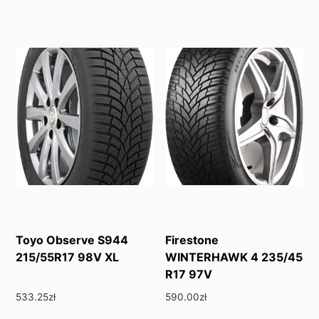
Toyo Observe S944
Firestone
215/55R17 98V XL
WINTERHAWK 4 235/45
R17 97V
533.25
zł
590.00
zł