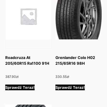
Roadcruza At
Grenlander Colo H02
205/60R15 Ra1100 91H
215/65R16 98H
387.90
zł
330.55
zł
Sprawdź Teraz!
Sprawdź Teraz!