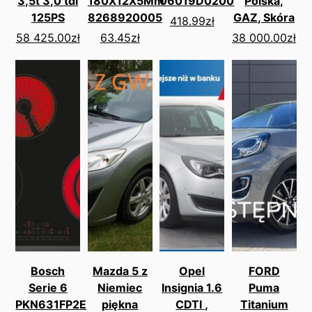
3,5t 3,0 tdi
180X12X5Mm
06019D0200
Polska,
125PS
8268920005
GAZ, Skóra
418.99
zł
58 425.00
zł
63.45
zł
38 000.00
zł
Bosch
Mazda 5 z
Opel
FORD
Serie 6
Niemiec
Insignia 1.6
Puma
PKN631FP2E
piękna
CDTI ,
Titanium