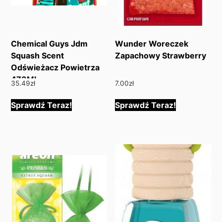
Chemical Guys Jdm
Wunder Woreczek
Squash Scent
Zapachowy Strawberry
Odświeżacz Powietrza
473Ml
35.49
zł
7.00
zł
Sprawdź Teraz!
Sprawdź Teraz!