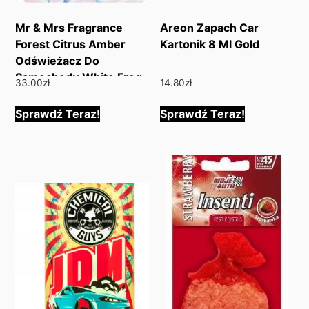
Mr & Mrs Fragrance
Areon Zapach Car
Forest Citrus Amber
Kartonik 8 Ml Gold
Odświeżacz Do
Samochodu White Frog
33.00
zł
14.80
zł
Sprawdź Teraz!
Sprawdź Teraz!