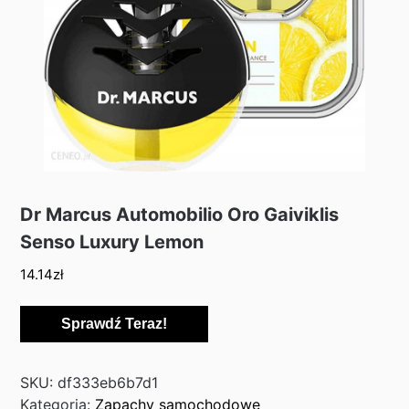
Dr Marcus Automobilio Oro Gaiviklis
Senso Luxury Lemon
14.14
zł
Sprawdź Teraz!
SKU:
df333eb6b7d1
Kategoria:
Zapachy samochodowe