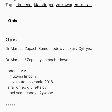
Tagi:
kia ceed
,
kia stinger
,
volkswagen touran
Opis
Opis
Dr Marcus Zapach Samochodowy Luxury Cytryna
Dr Marcus / Zapachy samochodowe
honda crv v
, limuzyna lincoln
, ile za auto na złomie 2018
, alfa romeo giulietta qv
, opel samochody używane
yyyyy