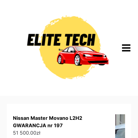
Skip
to
content
Nissan Master Movano L2H2
GWARANCJA nr 197
51 500.00
zł