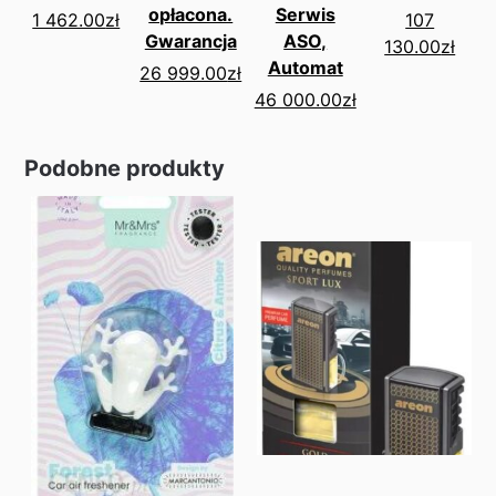
opłacona.
Serwis
1 462.00
zł
107
Gwarancja
ASO,
130.00
zł
Automat
26 999.00
zł
46 000.00
zł
Podobne produkty