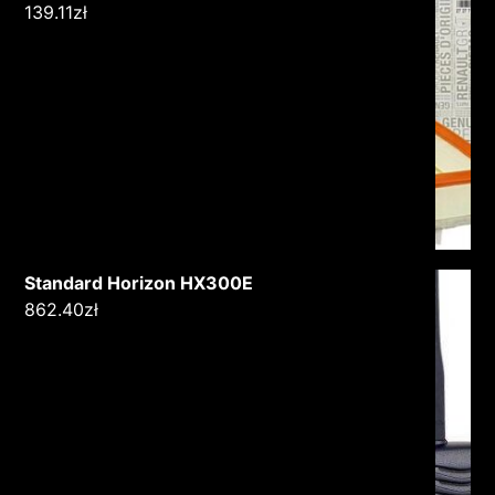
139.11
zł
Standard Horizon HX300E
862.40
zł