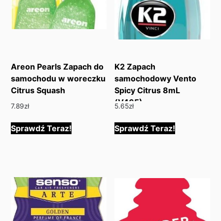
Areon Pearls Zapach do
K2 Zapach
samochodu w woreczku
samochodowy Vento
Citrus Squash
Spicy Citrus 8mL
(V465)
7.89
zł
5.65
zł
Sprawdź Teraz!
Sprawdź Teraz!