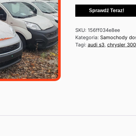
Sprawdź Teraz!
SKU:
156ff034e8ee
Kategoria:
Samochody do
Tagi:
audi s3
,
chrysler 30