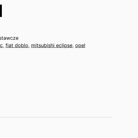
stawcze
0c
,
fiat doblo
,
mitsubishi eclipse
,
opel