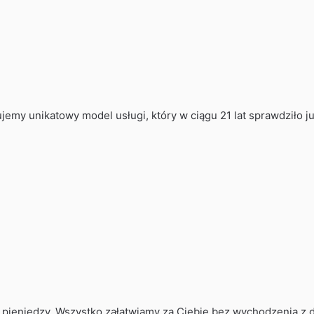
emy unikatowy model usługi, który w ciągu 21 lat sprawdziło ju
 pieniędzy. Wszystko załatwiamy za Ciebie bez wychodzenia z 