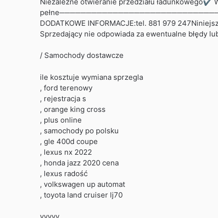
Niezależne otwieranie przedziału ładunkowego✔ Wy
pełne───────────────────────────────
DODATKOWE INFORMACJE:tel. 881 979 247Niniejsze og
Sprzedający nie odpowiada za ewentualne błędy lu
/ Samochody dostawcze
ile kosztuje wymiana sprzegla
, ford terenowy
, rejestracja s
, orange king cross
, plus online
, samochody po polsku
, gle 400d coupe
, lexus nx 2022
, honda jazz 2020 cena
, lexus radość
, volkswagen up automat
, toyota land cruiser lj70
yyyyy