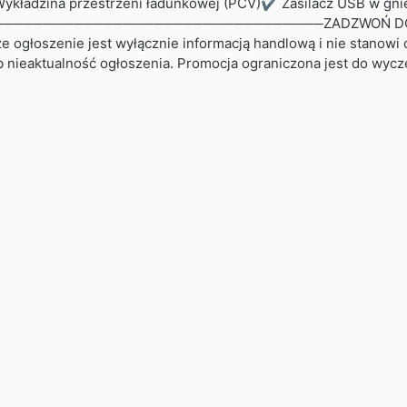
kładzina przestrzeni ładunkowej (PCV)✔ Zasilacz USB w gnieź
───────────────────────────────ZADZWOŃ DO DZ
łoszenie jest wyłącznie informacją handlową i nie stanowi of
b nieaktualność ogłoszenia. Promocja ograniczona jest do wyc