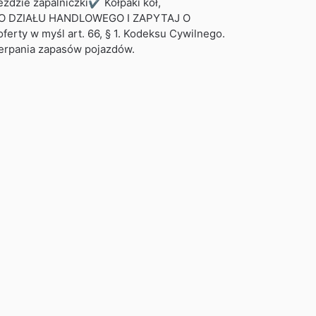
dzie zapalniczki✔ Kołpaki kół,
IAŁU HANDLOWEGO I ZAPYTAJ O
erty w myśl art. 66, § 1. Kodeksu Cywilnego.
zerpania zapasów pojazdów.