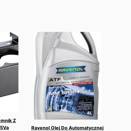
emnik Z
95Va
Ravenol Olej Do Automatycznej