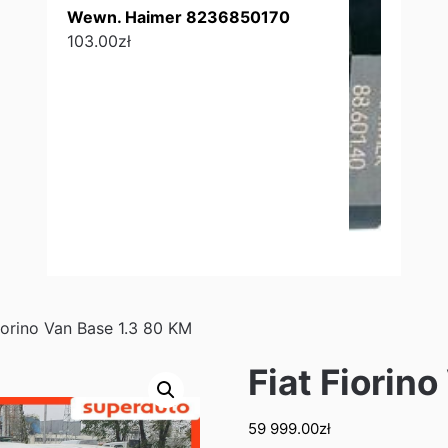
Wewn. Haimer 8236850170
103.00
zł
iorino Van Base 1.3 80 KM
Fiat Fiorin
59 999.00
zł