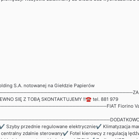
lding S.A. notowanej na Giełdzie Papierów
───────────────────────────────────────ZADZWOŃ
PEWNO SIĘ Z TOBĄ SKONTAKTUJEMY !!☎ tel. 881 979
──────────────────────────FIAT Fiorino Van Fiat 
─────────────────────────────DODATKOWO:✔ Pilot 
: ✔ Szyby przednie regulowane elektrycznie✔ Klimatyzacja m
entralny zdalnie sterowany✔ Fotel kierowcy z regulacją lęd