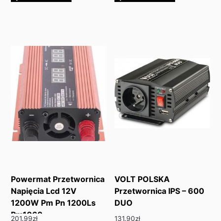
Powermat Przetwornica
VOLT POLSKA
Napięcia Lcd 12V
Przetwornica IPS – 600
1200W Pm Pn 1200Ls
DUO
Pm1062
201.99
zł
131.90
zł