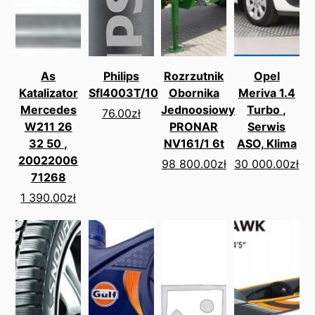
As
Philips
Rozrzutnik
Opel
Katalizator
Sfl4003T/10
Obornika
Meriva 1.4
Mercedes
Jednoosiowy
Turbo ,
76.00
zł
W211 26
PRONAR
Serwis
32 50 ,
NV161/1 6t
ASO, Klima
20022006
98 800.00
zł
30 000.00
zł
71268
1 390.00
zł