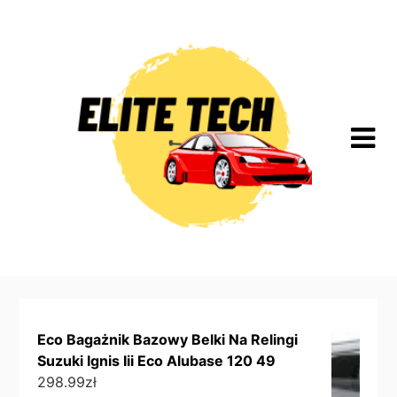
Skip
to
content
Eco Bagażnik Bazowy Belki Na Relingi
Suzuki Ignis Iii Eco Alubase 120 49
298.99
zł