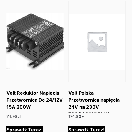
Volt Reduktor Napięcia
Volt Polska
Przetwornica Dc 24/12V
Przetwornica napięcia
15A 200W
24V na 230V
700/1000W PLUS +
74.99
zł
174.90
zł
gniazdo USB
3IPS100024
Sprawdź Teraz!
Sprawdź Teraz!