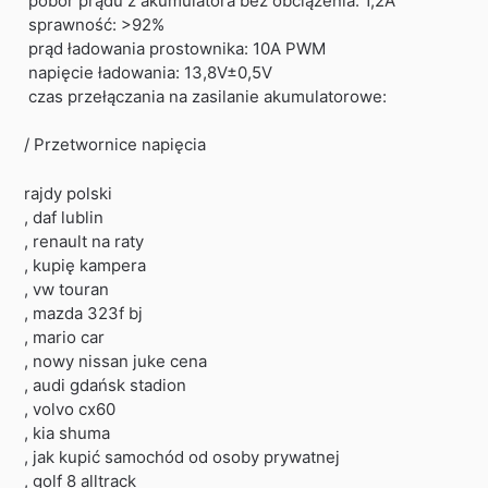
pobór prądu z akumulatora bez obciążenia: 1,2A
sprawność: >92%
prąd ładowania prostownika: 10A PWM
napięcie ładowania: 13,8V±0,5V
czas przełączania na zasilanie akumulatorowe:
/ Przetwornice napięcia
rajdy polski
, daf lublin
, renault na raty
, kupię kampera
, vw touran
, mazda 323f bj
, mario car
, nowy nissan juke cena
, audi gdańsk stadion
, volvo cx60
, kia shuma
, jak kupić samochód od osoby prywatnej
, golf 8 alltrack