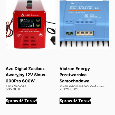
Azo Digital Zasilacz
Victron Energy
Awaryjny 12V Sinus-
Przetwornica
600Pro 600W
Samochodowa
12V/230V
Ori241236120 Oriontr
585.00
zł
2 029.00
zł
(3Sp060012E)
Smart 241230 360 W
Sprawdź Teraz!
Sprawdź Teraz!