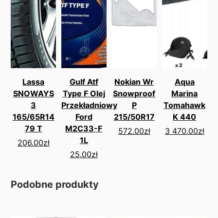
Lassa
Gulf Atf
Nokian Wr
Aqua
SNOWAYS
Type F Olej
Snowproof
Marina
3
Przekładniowy
P
Tomahawk
165/65R14
Ford
215/50R17
K 440
79 T
M2C33-F
572.00
zł
3 470.00
zł
1L
206.00
zł
25.00
zł
Podobne produkty