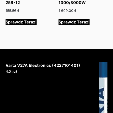
25B-12
1300/3000W
155.56
zł
1 609.00
zł
Sprawdź Teraz!
Sprawdź Teraz!
Varta V27A Electronics (4227101401)
4.25
zł