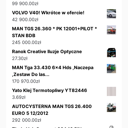
99 900.00
zł
VOLVO V40! Wkrótce w ofercie!
42 900.00
zł
MAN TGS 26.360 * PK 12001+PILOT *
STAN BDB
245 000.00
zł
Ranok Creative Iluzje Optyczne
27.30
zł
MAN Tga 33.430 6x4 Hds ,Naczepa
,Zestaw Do las...
170 970.00
zł
Yato Klej Termotopliwy YT82446
3.69
zł
AUTOCYSTERNA MAN TGS 26.400
EURO 5 12/2012
292 000.00
zł