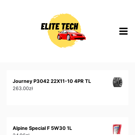
Skip
to
content
Journey P3042 22X11-10 4PR TL
263.00
zł
Alpine Special F 5W30 1L