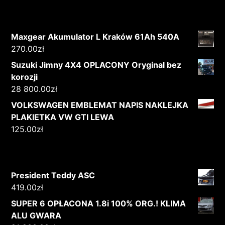
Maxgear Akumulator L Kraków 61Ah 540A
270.00
zł
Suzuki Jimny 4X4 OPLACONY Oryginal bez
korozji
28 800.00
zł
VOLKSWAGEN EMBLEMAT NAPIS NAKLEJKA
PLAKIETKA VW GTI LEWA
125.00
zł
President Teddy ASC
419.00
zł
SUPER 6 OPŁACONA 1.8i 100% ORG.! KLIMA
ALU GWARA