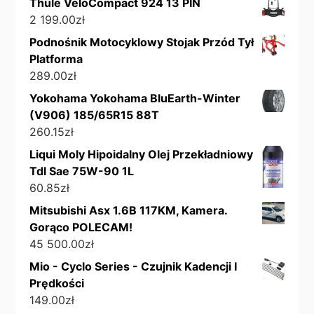
Thule VeloCompact 924 13 PIN
2 199.00
zł
Podnośnik Motocyklowy Stojak Przód Tył
Platforma
289.00
zł
Yokohama Yokohama BluEarth-Winter
(V906) 185/65R15 88T
260.15
zł
Liqui Moly Hipoidalny Olej Przekładniowy
Tdl Sae 75W-90 1L
60.85
zł
Mitsubishi Asx 1.6B 117KM, Kamera.
Gorąco POLECAM!
45 500.00
zł
Mio - Cyclo Series - Czujnik Kadencji I
Prędkości
149.00
zł