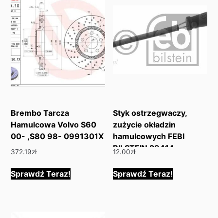
Brembo Tarcza
Styk ostrzegwaczy,
Hamulcowa Volvo S60
zużycie okładzin
00- ,S80 98- 0991301X
hamulcowych FEBI
BILSTEIN 29414
372.19
zł
12.00
zł
Sprawdź Teraz!
Sprawdź Teraz!