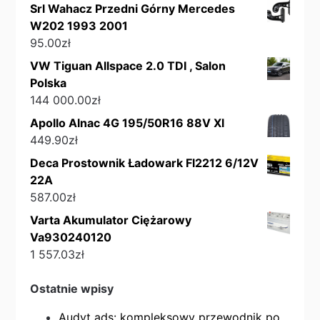
Srl Wahacz Przedni Górny Mercedes
W202 1993 2001
95.00
zł
VW Tiguan Allspace 2.0 TDI , Salon
Polska
144 000.00
zł
Apollo Alnac 4G 195/50R16 88V Xl
449.90
zł
Deca Prostownik Ładowark Fl2212 6/12V
22A
587.00
zł
Varta Akumulator Ciężarowy
Va930240120
1 557.03
zł
Ostatnie wpisy
Audyt ads: kompleksowy przewodnik po