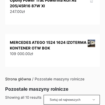
Opony Power Trac Powerma Rch As
205/45R16 87W Xl
247.00
zł
MERCEDES ATEGO 1524 1624 IZOTERMA
KONTENER OTW BOK
109 000.00
zł
Strona główna
/ Pozostałe maszyny rolnicze
Pozostałe maszyny rolnicze
Sorted
Showing all 10 results
by