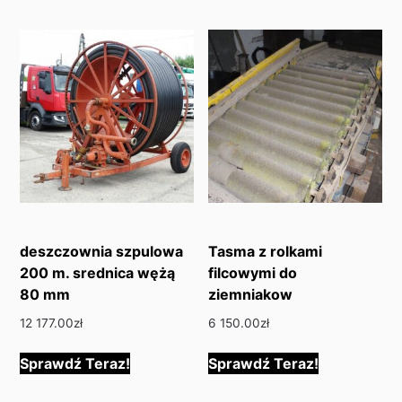
latest
deszczownia szpulowa
Tasma z rolkami
200 m. srednica wężą
filcowymi do
80 mm
ziemniakow
12 177.00
zł
6 150.00
zł
Sprawdź Teraz!
Sprawdź Teraz!