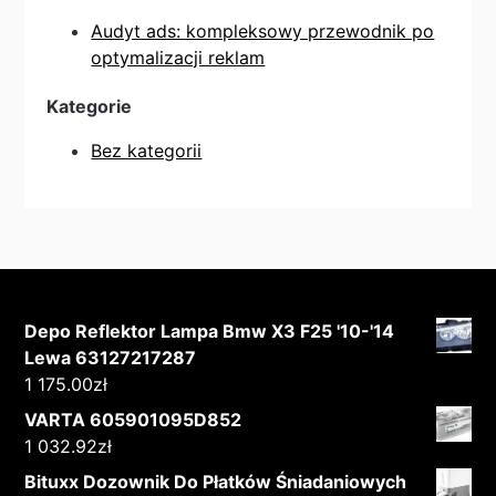
Audyt ads: kompleksowy przewodnik po
optymalizacji reklam
Kategorie
Bez kategorii
Depo Reflektor Lampa Bmw X3 F25 '10-'14
Lewa 63127217287
1 175.00
zł
VARTA 605901095D852
1 032.92
zł
Bituxx Dozownik Do Płatków Śniadaniowych