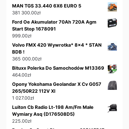
MAN TGS 33.440 6X6 EURO 5
381 300.00
zł
Ford Oe Akumulator 70Ah 720A Agm
Start Stop 1678091
999.00
zł
Volvo FMX 420 Wywrotka* 8x4 * STAN
BDB !
365 000.00
zł
Bituxx Polerka Do Samochodów M13369
464.00
zł
Opony Yokohama Geolandar X Cv G057
265/50R22 112V Xl
1 027.00
zł
Luiton Cb Radio Lt-198 Am/Fm Małe
Wymiary Asq (D176508D5)
225.00
zł