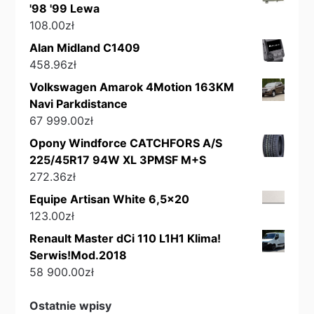
'98 '99 Lewa
108.00
zł
Alan Midland C1409
458.96
zł
Volkswagen Amarok 4Motion 163KM
Navi Parkdistance
67 999.00
zł
Opony Windforce CATCHFORS A/S
225/45R17 94W XL 3PMSF M+S
272.36
zł
Equipe Artisan White 6,5x20
123.00
zł
Renault Master dCi 110 L1H1 Klima!
Serwis!Mod.2018
58 900.00
zł
Ostatnie wpisy