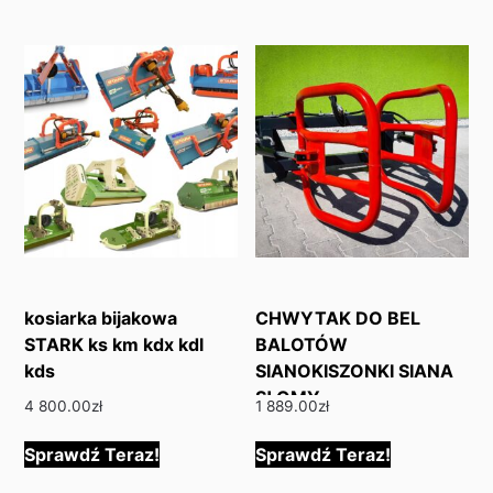
kosiarka bijakowa
CHWYTAK DO BEL
STARK ks km kdx kdl
BALOTÓW
kds
SIANOKISZONKI SIANA
SŁOMY
4 800.00
zł
1 889.00
zł
Sprawdź Teraz!
Sprawdź Teraz!