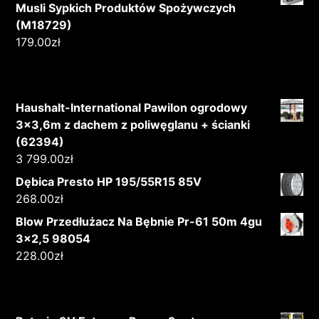
Musli Sypkich Produktów Spożywczych
(M18729)
179.00
zł
Haushalt-International Pawilon ogrodowy
3x3,6m z dachem z poliwęglanu + ścianki
(62394)
3 799.00
zł
Dębica Presto HP 195/55R15 85V
268.00
zł
Blow Przedłużacz Na Bębnie Pr-61 50m 4gu
3x2,5 98054
228.00
zł