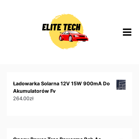
Skip
to
content
Ładowarka Solarna 12V 15W 900mA Do
Akumulatorów Fv
264.00
zł