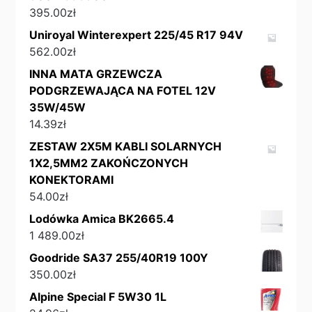
395.00
zł
Uniroyal Winterexpert 225/45 R17 94V
562.00
zł
INNA MATA GRZEWCZA
PODGRZEWAJĄCA NA FOTEL 12V
35W/45W
14.39
zł
ZESTAW 2X5M KABLI SOLARNYCH
1X2,5MM2 ZAKOŃCZONYCH
KONEKTORAMI
54.00
zł
Lodówka Amica BK2665.4
1 489.00
zł
Goodride SA37 255/40R19 100Y
350.00
zł
Alpine Special F 5W30 1L