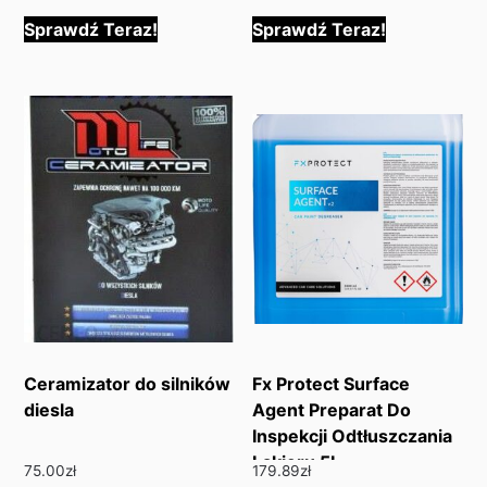
Sprawdź Teraz!
Sprawdź Teraz!
Ceramizator do silników
Fx Protect Surface
diesla
Agent Preparat Do
Inspekcji Odtłuszczania
Lakieru 5L
75.00
zł
179.89
zł