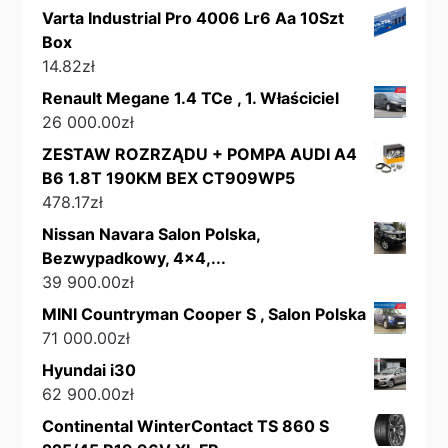
Varta Industrial Pro 4006 Lr6 Aa 10Szt
Box
14.82
zł
Renault Megane 1.4 TCe , 1. Właściciel
26 000.00
zł
ZESTAW ROZRZĄDU + POMPA AUDI A4
B6 1.8T 190KM BEX CT909WP5
478.17
zł
Nissan Navara Salon Polska,
Bezwypadkowy, 4x4,...
39 900.00
zł
MINI Countryman Cooper S , Salon Polska
71 000.00
zł
Hyundai i30
62 900.00
zł
Continental WinterContact TS 860 S