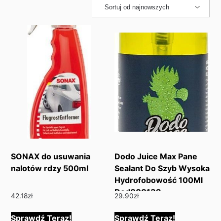
latest
SONAX do usuwania
Dodo Juice Max Pane
nalotów rdzy 500ml
Sealant Do Szyb Wysoka
Hydrofobowość 100Ml
Dod000139
42.18
zł
29.90
zł
Sprawdź Teraz!
Sprawdź Teraz!