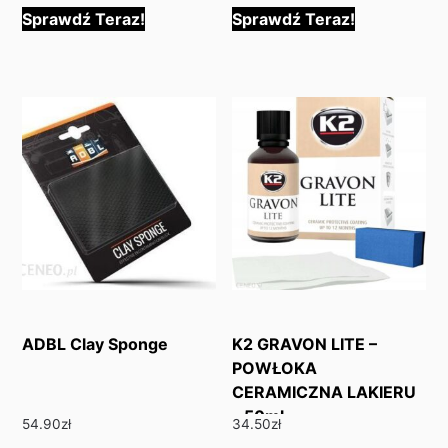
Sprawdź Teraz!
Sprawdź Teraz!
ADBL Clay Sponge
K2 GRAVON LITE –
POWŁOKA
CERAMICZNA LAKIERU
– 50ml
54.90
zł
34.50
zł