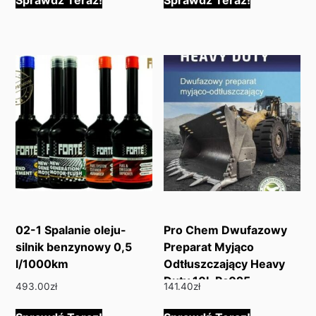
02-1 Spalanie oleju-
Pro Chem Dwufazowy
silnik benzynowy 0,5
Preparat Myjąco
l/1000km
Odtłuszczający Heavy
Duty 10L Pc025
493.00
zł
141.40
zł
Pc02510