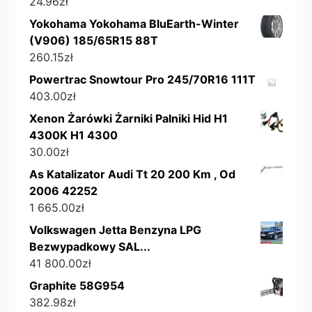
24.96
zł
Yokohama Yokohama BluEarth-Winter
(V906) 185/65R15 88T
260.15
zł
Powertrac Snowtour Pro 245/70R16 111T
403.00
zł
Xenon Żarówki Żarniki Palniki Hid H1
4300K H1 4300
30.00
zł
As Katalizator Audi Tt 20 200 Km , Od
2006 42252
1 665.00
zł
Volkswagen Jetta Benzyna LPG
Bezwypadkowy SAL...
41 800.00
zł
Graphite 58G954
382.98
zł