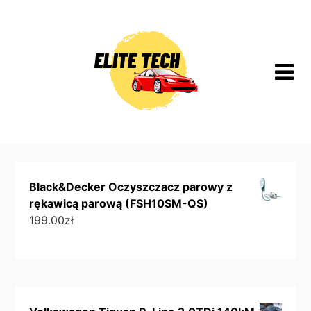
Skip
to
content
Black&Decker Oczyszczacz parowy z
rękawicą parową (FSH10SM-QS)
199.00
zł