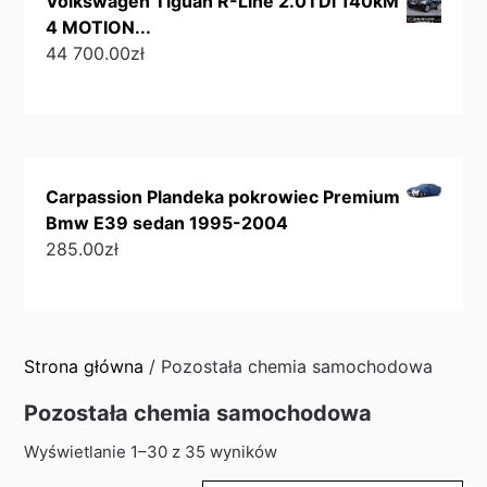
Volkswagen Tiguan R-Line 2.0TDi 140kM
4 MOTION...
44 700.00
zł
Carpassion Plandeka pokrowiec Premium
Bmw E39 sedan 1995-2004
285.00
zł
Strona główna
/ Pozostała chemia samochodowa
Pozostała chemia samochodowa
Sorted
Wyświetlanie 1–30 z 35 wyników
by