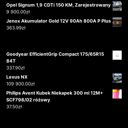
Opel Signum 1,9 CDTi 150 KM, Zarejestrowany
9 900.00
zł
Jenox Akumulator Gold 12V 90Ah 800A P Plus
363.99
zł
Goodyear EfficientGrip Compact 175/65R15
84T
337.90
zł
Lexus NX
109 900.00
zł
Philips Avent Kubek Niekapek 300 ml 12M+
SCF798/02 różowy
37.50
zł