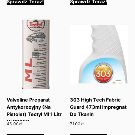
Sprawdź Teraz!
Sprawdź Teraz!
Valvoline Preparat
303 High Tech Fabric
Antykorozyjny (Na
Guard 473ml Impregnat
Pistolet) Tectyl Ml 1 Litr
Do Tkanin
Ve20080
46.00
zł
71.00
zł