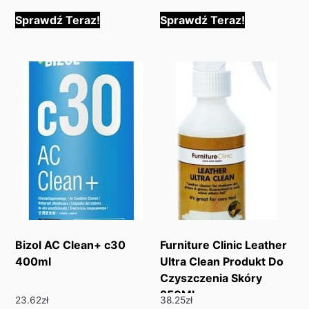
Sprawdź Teraz!
Sprawdź Teraz!
Bizol AC Clean+ c30
Furniture Clinic Leather
400ml
Ultra Clean Produkt Do
Czyszczenia Skóry
250Ml
23.62
zł
38.25
zł