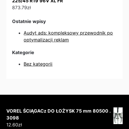
225/45 R19 96V XL FR
873.79
zł
Ostatnie wpisy
Audyt ads: kompleksowy przewodnik po
optymalizacji reklam
Kategorie
Bez kategorii
VOREL ŚCIĄGACz DO ŁOŻYSK 75 mm 80500 .
3098
12.60
zł