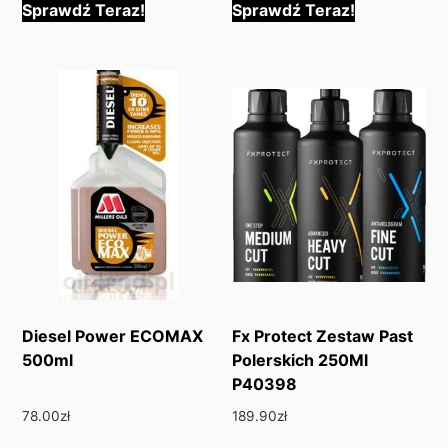
Sprawdź Teraz!
Sprawdź Teraz!
Diesel Power ECOMAX
Fx Protect Zestaw Past
500ml
Polerskich 250Ml
P40398
78.00
zł
189.90
zł