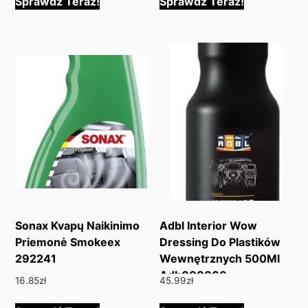
Sprawdź Teraz!
Sprawdź Teraz!
Sonax Kvapų Naikinimo
Adbl Interior Wow
Priemonė Smokeex
Dressing Do Plastików
292241
Wewnętrznych 500Ml
Adb000066
16.85
zł
45.99
zł