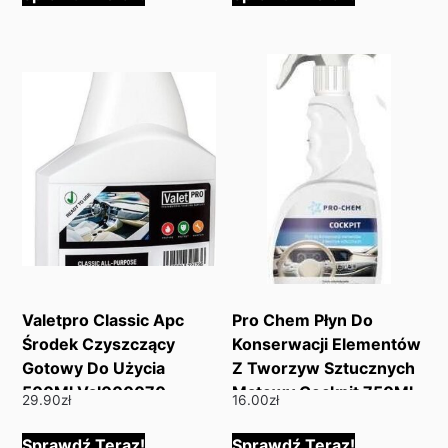
Valetpro Classic Apc
Pro Chem Płyn Do
Środek Czyszczący
Konserwacji Elementów
Gotowy Do Użycia
Z Tworzyw Sztucznych
500Ml Val000070
Matowy Cockpit 750Ml
29.90
zł
16.00
zł
Pc205 Pc205075
Sprawdź Teraz!
Sprawdź Teraz!