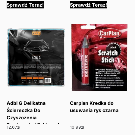
Sprawdź Teraz!
Sprawdź Teraz!
Adbl G Delikatna
Carplan Kredka do
Ściereczka Do
usuwania rys czarna
Czyszczenia
Powierzchni Szklanych
12.67
zł
10.99
zł
40X40Cm 300Gsm