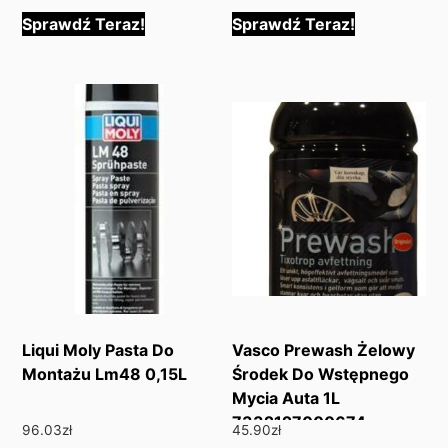
Sprawdź Teraz!
Sprawdź Teraz!
Liqui Moly Pasta Do
Vasco Prewash Żelowy
Montażu Lm48 0,15L
Środek Do Wstępnego
Mycia Auta 1L
7332127000674
96.03
zł
45.90
zł