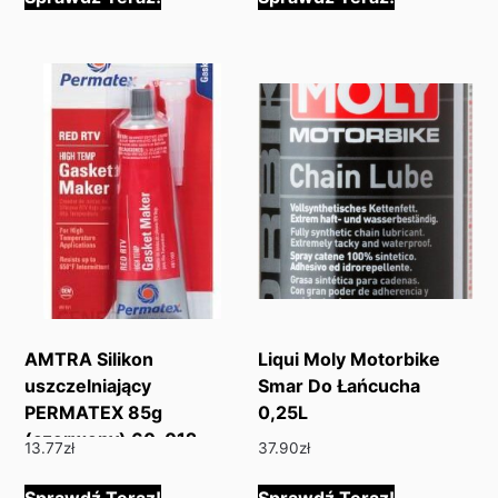
AMTRA Silikon
Liqui Moly Motorbike
uszczelniający
Smar Do Łańcucha
PERMATEX 85g
0,25L
(czerwony) 60-012
13.77
zł
37.90
zł
Sprawdź Teraz!
Sprawdź Teraz!