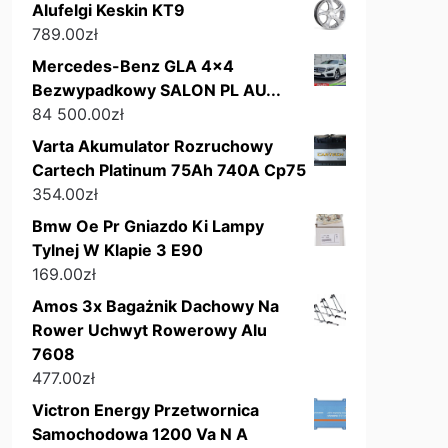
Alufelgi Keskin KT9
789.00
zł
Mercedes-Benz GLA 4x4
Bezwypadkowy SALON PL AU...
84 500.00
zł
Varta Akumulator Rozruchowy
Cartech Platinum 75Ah 740A Cp75
354.00
zł
Bmw Oe Pr Gniazdo Ki Lampy
Tylnej W Klapie 3 E90
169.00
zł
Amos 3x Bagażnik Dachowy Na
Rower Uchwyt Rowerowy Alu
7608
477.00
zł
Victron Energy Przetwornica
Samochodowa 1200 Va N A