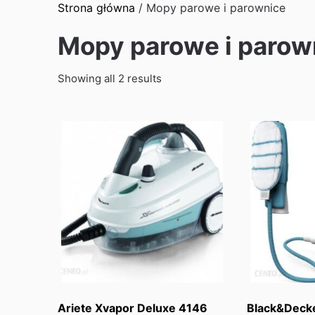
Strona główna
/ Mopy parowe i parownice
Mopy parowe i parow
Sorted
Showing all 2 results
by
latest
Ariete Xvapor Deluxe 4146
Black&Deck