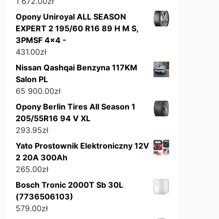
1 672.00
zł
Opony Uniroyal ALL SEASON
EXPERT 2 195/60 R16 89 H M S,
3PMSF 4x4 -
431.00
zł
Nissan Qashqai Benzyna 117KM
Salon PL
65 900.00
zł
Opony Berlin Tires All Season 1
205/55R16 94 V XL
293.95
zł
Yato Prostownik Elektroniczny 12V
2 20A 300Ah
265.00
zł
Bosch Tronic 2000T Sb 30L
(7736506103)
579.00
zł