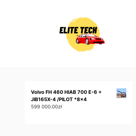
Skip
to
content
Volvo FH 460 HIAB 700 E-6 +
JIB165X-4 /PILOT *8x4
599 000.00
zł