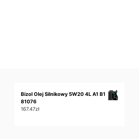
Bizol Olej Silnikowy 5W20 4L A1 B1
81076
167.47
zł