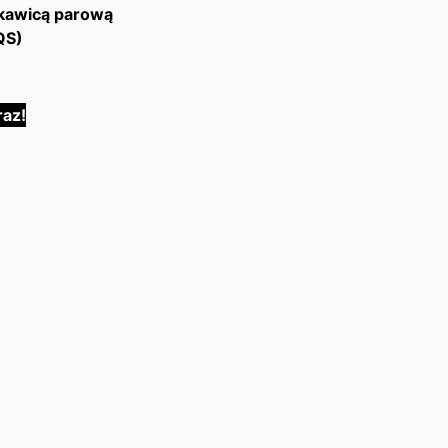
kawicą parową
QS)
az!