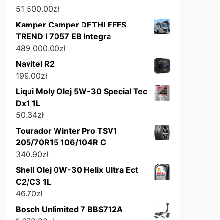
51 500.00
zł
Kamper Camper DETHLEFFS
TREND I 7057 EB Integra
489 000.00
zł
Navitel R2
199.00
zł
Liqui Moly Olej 5W-30 Special Tec
Dx1 1L
50.34
zł
Tourador Winter Pro TSV1
205/70R15 106/104R C
340.90
zł
Shell Olej 0W-30 Helix Ultra Ect
C2/C3 1L
46.70
zł
Bosch Unlimited 7 BBS712A