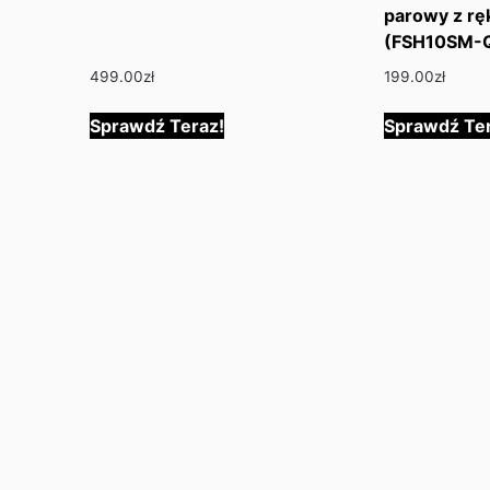
parowy z rę
(FSH10SM-
499.00
zł
199.00
zł
Sprawdź Teraz!
Sprawdź Ter