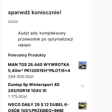
sparwdź koniecznie!
zzzzz
Audyt ads: kompleksowy
przewodnik po optymalizacji
reklam
Polecamy Produkty
MAN TGS 26.440 WYWROTKA
5,40m* PK12001EH*PILOT/6x4
269 000.00
zł
Dunlop Sp Wintersport 4D
245/50R18 104V Xl
1 175.00
zł
IVECO DAILY 29 S 12 DUBEL 6-
OSÓB 100%PRZEBIEG+INNE