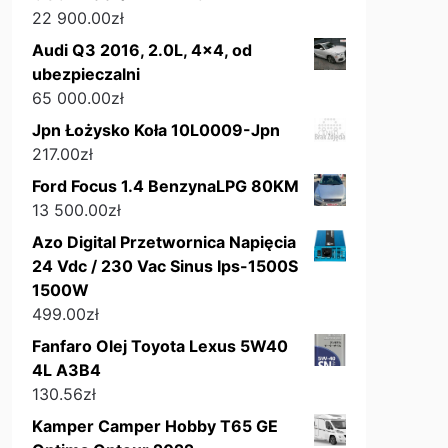
22 900.00
zł
Audi Q3 2016, 2.0L, 4x4, od
ubezpieczalni
65 000.00
zł
Jpn Łożysko Koła 10L0009-Jpn
217.00
zł
Ford Focus 1.4 BenzynaLPG 80KM
13 500.00
zł
Azo Digital Przetwornica Napięcia
24 Vdc / 230 Vac Sinus Ips-1500S
1500W
499.00
zł
Fanfaro Olej Toyota Lexus 5W40
4L A3B4
130.56
zł
Kamper Camper Hobby T65 GE