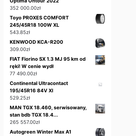
Optima Ontour 2022
352 000.00
zł
Toyo PROXES COMFORT
245/45R18 100W XL
543.85
zł
KENWOOD KCA-R200
309.00
zł
FIAT Fiorino SX 1.3 MJ 95 km od
ręki! W cenie wydł
77 490.00
zł
Continental Ultracontact
195/45R16 84V Xl
529.25
zł
MAN TGX 18.460, serwisowany,
stan bdb TGX 18.4...
265 557.00
zł
Autogreen Winter Max A1