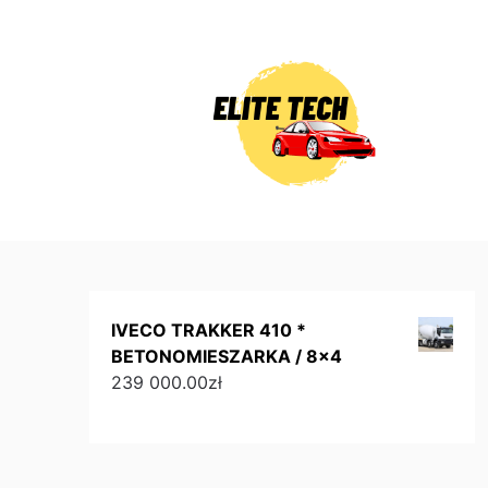
Skip
to
content
IVECO TRAKKER 410 *
BETONOMIESZARKA / 8x4
239 000.00
zł