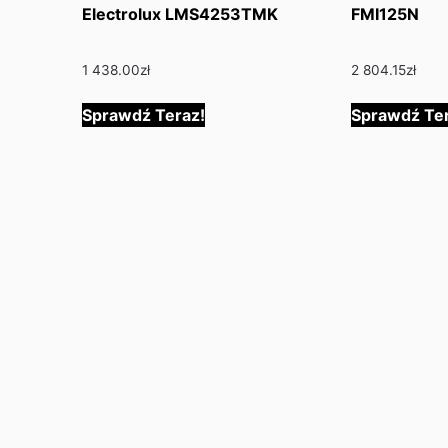
Electrolux LMS4253TMK
FMI125N
1 438.00
zł
2 804.15
zł
Sprawdź Teraz!
Sprawdź Ter