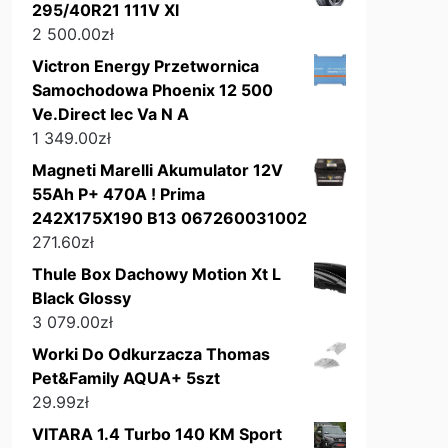
295/40R21 111V Xl
2 500.00
zł
Victron Energy Przetwornica
Samochodowa Phoenix 12 500
Ve.Direct Iec Va N A
1 349.00
zł
Magneti Marelli Akumulator 12V
55Ah P+ 470A ! Prima
242X175X190 B13 067260031002
271.60
zł
Thule Box Dachowy Motion Xt L
Black Glossy
3 079.00
zł
Worki Do Odkurzacza Thomas
Pet&Family AQUA+ 5szt
29.99
zł
VITARA 1.4 Turbo 140 KM Sport