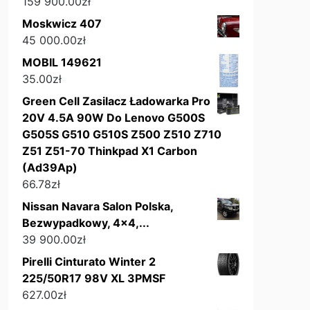
159 900.00
zł
Moskwicz 407
45 000.00
zł
MOBIL 149621
35.00
zł
Green Cell Zasilacz Ładowarka Pro
20V 4.5A 90W Do Lenovo G500S
G505S G510 G510S Z500 Z510 Z710
Z51 Z51-70 Thinkpad X1 Carbon
(Ad39Ap)
66.78
zł
Nissan Navara Salon Polska,
Bezwypadkowy, 4x4,...
39 900.00
zł
Pirelli Cinturato Winter 2
225/50R17 98V XL 3PMSF
627.00
zł