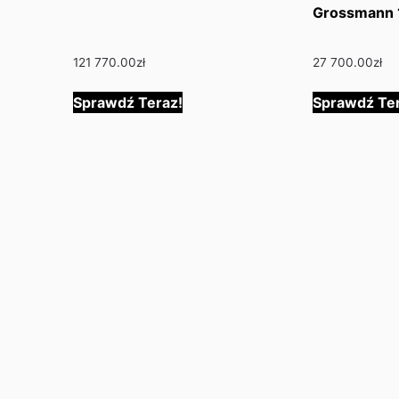
Grossmann
121 770.00
zł
27 700.00
zł
Sprawdź Teraz!
Sprawdź Ter