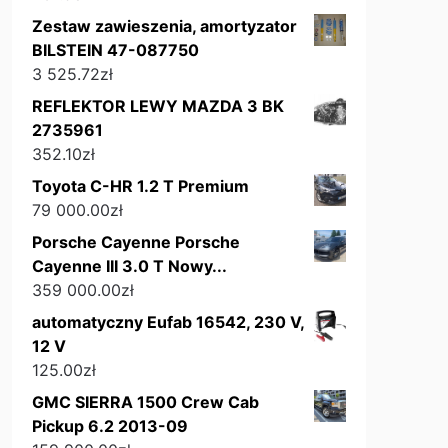
Zestaw zawieszenia, amortyzator
BILSTEIN 47-087750
3 525.72
zł
REFLEKTOR LEWY MAZDA 3 BK
2735961
352.10
zł
Toyota C-HR 1.2 T Premium
79 000.00
zł
Porsche Cayenne Porsche
Cayenne III 3.0 T Nowy...
359 000.00
zł
automatyczny Eufab 16542, 230 V,
12 V
125.00
zł
GMC SIERRA 1500 Crew Cab
Pickup 6.2 2013-09