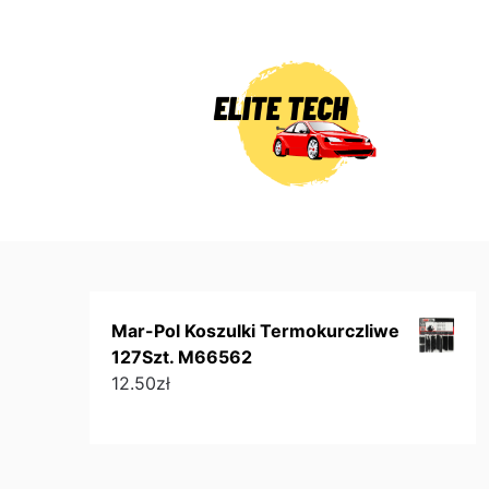
Skip
to
content
Mar-Pol Koszulki Termokurczliwe
127Szt. M66562
12.50
zł