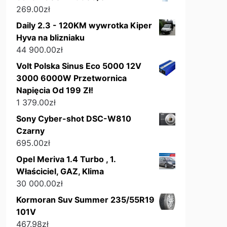
269.00
zł
Daily 2.3 - 120KM wywrotka Kiper
Hyva na blizniaku
44 900.00
zł
Volt Polska Sinus Eco 5000 12V
3000 6000W Przetwornica
Napięcia Od 199 Zł!
1 379.00
zł
Sony Cyber-shot DSC-W810
Czarny
695.00
zł
Opel Meriva 1.4 Turbo , 1.
Właściciel, GAZ, Klima
30 000.00
zł
Kormoran Suv Summer 235/55R19
101V
467.98
zł