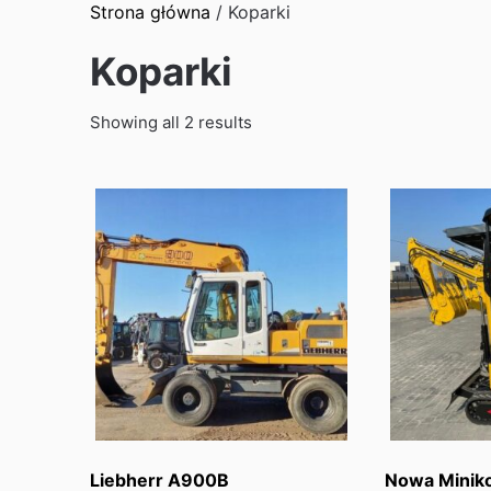
Strona główna
/ Koparki
Koparki
Sorted
Showing all 2 results
by
latest
Liebherr A900B
Nowa Minik