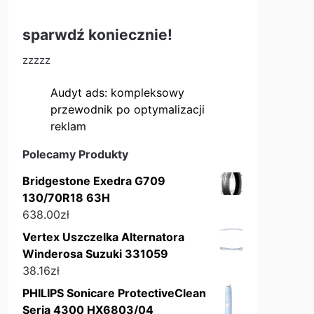
sparwdź koniecznie!
zzzzz
Audyt ads: kompleksowy
przewodnik po optymalizacji
reklam
Polecamy Produkty
Bridgestone Exedra G709
130/70R18 63H
638.00
zł
Vertex Uszczelka Alternatora
Winderosa Suzuki 331059
38.16
zł
PHILIPS Sonicare ProtectiveClean
Seria 4300 HX6803/04