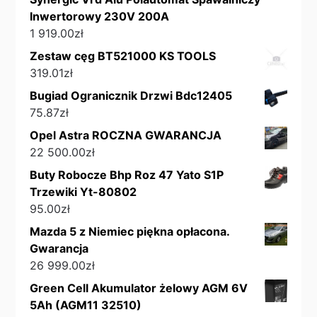
Inwertorowy 230V 200A
1 919.00
zł
Zestaw cęg BT521000 KS TOOLS
319.01
zł
Bugiad Ogranicznik Drzwi Bdc12405
75.87
zł
Opel Astra ROCZNA GWARANCJA
22 500.00
zł
Buty Robocze Bhp Roz 47 Yato S1P
Trzewiki Yt-80802
95.00
zł
Mazda 5 z Niemiec piękna opłacona.
Gwarancja
26 999.00
zł
Green Cell Akumulator żelowy AGM 6V
5Ah (AGM11 32510)