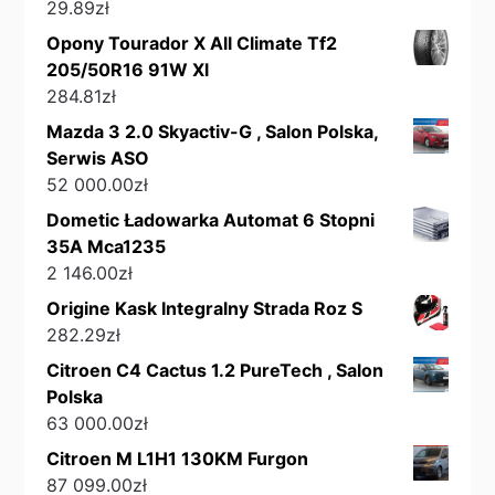
29.89
zł
Opony Tourador X All Climate Tf2
205/50R16 91W Xl
284.81
zł
Mazda 3 2.0 Skyactiv-G , Salon Polska,
Serwis ASO
52 000.00
zł
Dometic Ładowarka Automat 6 Stopni
35A Mca1235
2 146.00
zł
Origine Kask Integralny Strada Roz S
282.29
zł
Citroen C4 Cactus 1.2 PureTech , Salon
Polska
63 000.00
zł
Citroen M L1H1 130KM Furgon
87 099.00
zł