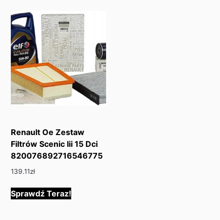
Renault Oe Zestaw
Filtrów Scenic Iii 15 Dci
820076892716546775
139.11
zł
Sprawdź Teraz!