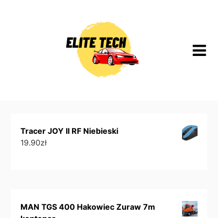
Skip
to
content
Tracer JOY II RF Niebieski
19.90
zł
MAN TGS 400 Hakowiec Zuraw 7m