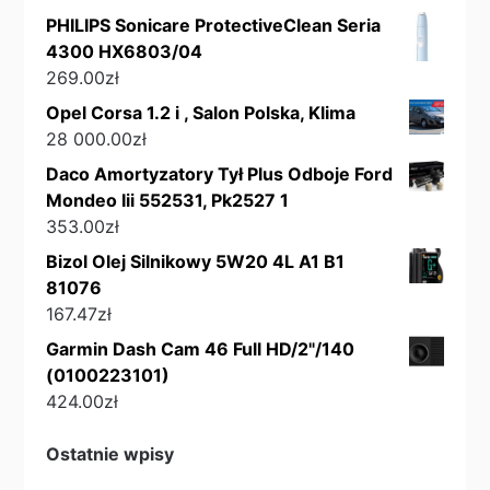
PHILIPS Sonicare ProtectiveClean Seria
4300 HX6803/04
269.00
zł
Opel Corsa 1.2 i , Salon Polska, Klima
28 000.00
zł
Daco Amortyzatory Tył Plus Odboje Ford
Mondeo Iii 552531, Pk2527 1
353.00
zł
Bizol Olej Silnikowy 5W20 4L A1 B1
81076
167.47
zł
Garmin Dash Cam 46 Full HD/2"/140
(0100223101)
424.00
zł
Ostatnie wpisy