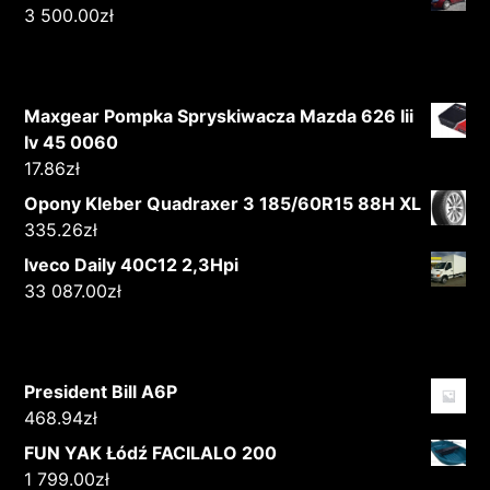
3 500.00
zł
Maxgear Pompka Spryskiwacza Mazda 626 Iii
Iv 45 0060
17.86
zł
Opony Kleber Quadraxer 3 185/60R15 88H XL
335.26
zł
Iveco Daily 40C12 2,3Hpi
33 087.00
zł
President Bill A6P
468.94
zł
FUN YAK Łódź FACILALO 200
1 799.00
zł