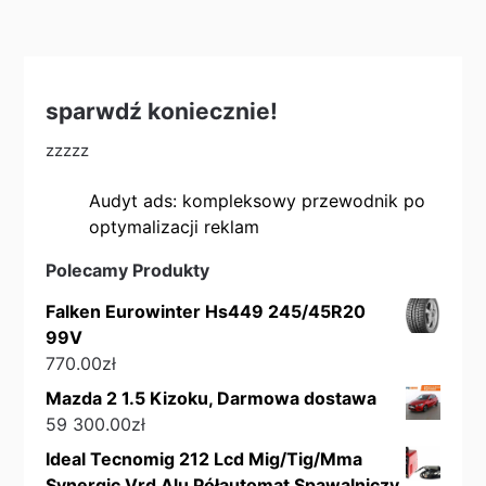
sparwdź koniecznie!
zzzzz
Audyt ads: kompleksowy przewodnik po
optymalizacji reklam
Polecamy Produkty
Falken Eurowinter Hs449 245/45R20
99V
770.00
zł
Mazda 2 1.5 Kizoku, Darmowa dostawa
59 300.00
zł
Ideal Tecnomig 212 Lcd Mig/Tig/Mma
Synergic Vrd Alu Półautomat Spawalniczy