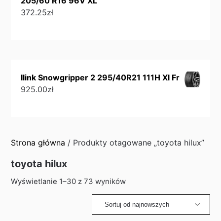
205/60 R16 96V XL
372.25
zł
Ilink Snowgripper 2 295/40R21 111H Xl Fr
925.00
zł
Strona główna
/ Produkty otagowane „toyota hilux”
toyota hilux
Sorted
Wyświetlanie 1–30 z 73 wyników
by
latest