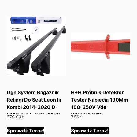
Dgh System Bagażnik
H+H Próbnik Detektor
Relingi Do Seat Leon Iii
Tester Napięcia 190Mm
Kombi 2014-2020 D-
100-250V Vde
2143-1-14-876-4496
8255640010
379.00
zł
7.56
zł
Sprawdź Teraz!
Sprawdź Teraz!