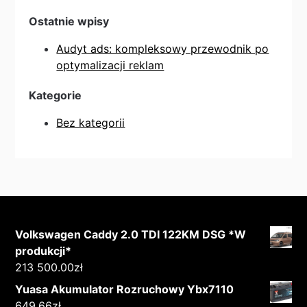
Ostatnie wpisy
Audyt ads: kompleksowy przewodnik po
optymalizacji reklam
Kategorie
Bez kategorii
Volkswagen Caddy 2.0 TDI 122KM DSG *W
produkcji*
213 500.00
zł
Yuasa Akumulator Rozruchowy Ybx7110
649.66
zł