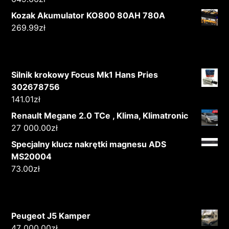
Kozak Akumulator KO800 80AH 780A
269.99
zł
Silnik krokowy Focus Mk1 Hans Pries
302678756
141.01
zł
Renault Megane 2.0 TCe , Klima, Klimatronic
27 000.00
zł
Specjalny klucz nakrętki magnesu ADS
MS20004
73.00
zł
Peugeot J5 Kamper
47 000.00
zł