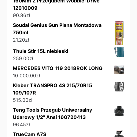
160Mm Z Przegubem Wobble-Drive
12010009
90.86
zł
Soudal Genius Gun Piana Montażowa
750ml
21.20
zł
Thule Stir 15L niebieski
259.00
zł
MERCEDES VITO 119 2018ROK LONG
10 000.00
zł
Kleber TRANSPRO 4S 215/70R15
109/107R
515.00
zł
Teng Tools Przegub Uniwersalny
Udarowy 1/2" Ansi 160720413
96.45
zł
TrueCam A7S