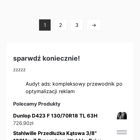
1
2
3
→
sparwdź koniecznie!
zzzzz
Audyt ads: kompleksowy przewodnik po
optymalizacji reklam
Polecamy Produkty
Dunlop D423 F 130/70R18 TL 63H
726.90
zł
Stahlwille Przedłużka Kątowa 3/8"