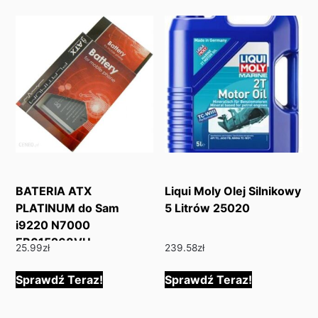
BATERIA ATX
Liqui Moly Olej Silnikowy
PLATINUM do Sam
5 Litrów 25020
i9220 N7000
EB615268VU
25.99
zł
239.58
zł
Sprawdź Teraz!
Sprawdź Teraz!