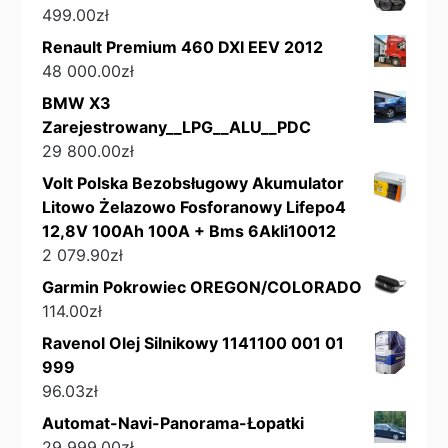
499.00
zł
Renault Premium 460 DXI EEV 2012
48 000.00
zł
BMW X3
Zarejestrowany__LPG__ALU__PDC
29 800.00
zł
Volt Polska Bezobsługowy Akumulator
Litowo Żelazowo Fosforanowy Lifepo4
12,8V 100Ah 100A + Bms 6Akli10012
2 079.90
zł
Garmin Pokrowiec OREGON/COLORADO
114.00
zł
Ravenol Olej Silnikowy 1141100 001 01
999
96.03
zł
Automat-Navi-Panorama-Łopatki
29 999.00
zł