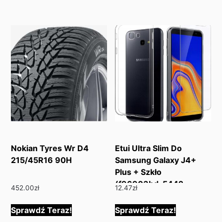
Nokian Tyres Wr D4
Etui Ultra Slim Do
215/45R16 90H
Samsung Galaxy J4+
Plus + Szkło
(f96903bd-5442-
452.00
zł
12.47
zł
44d9-8ef4-
37e96e512d0d)
Sprawdź Teraz!
Sprawdź Teraz!