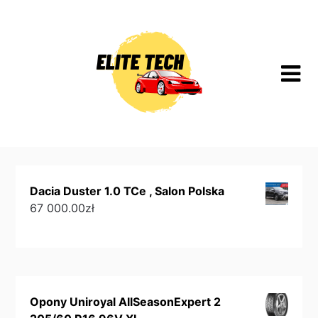
Skip
to
content
Dacia Duster 1.0 TCe , Salon Polska
67 000.00
zł
Opony Uniroyal AllSeasonExpert 2