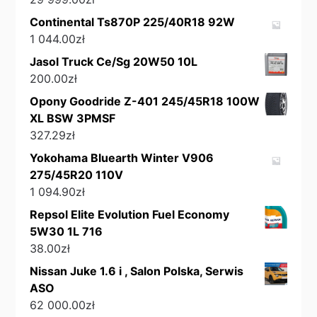
Continental Ts870P 225/40R18 92W
1 044.00
zł
Jasol Truck Ce/Sg 20W50 10L
200.00
zł
Opony Goodride Z-401 245/45R18 100W
XL BSW 3PMSF
327.29
zł
Yokohama Bluearth Winter V906
275/45R20 110V
1 094.90
zł
Repsol Elite Evolution Fuel Economy
5W30 1L 716
38.00
zł
Nissan Juke 1.6 i , Salon Polska, Serwis
ASO
62 000.00
zł