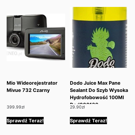
Mio Wideorejestrator
Dodo Juice Max Pane
Mivue 732 Czarny
Sealant Do Szyb Wysoka
Hydrofobowość 100Ml
Dod000139
399.99
zł
29.90
zł
Sprawdź Teraz!
Sprawdź Teraz!