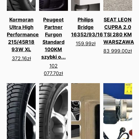
Kormoran
Peugeot
Philips
SEAT LEON
Ultra High
Partner
Bridge
CUPRA 2.0
Performance
Furgon
16352/93/16
TSI 280 KM
215/45R18
Standard
WARSZAWA
159.99
zł
93W XL
100KM
83 999.00
zł
szybki o...
372.16
zł
102
077.70
zł