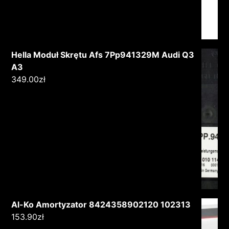
Hella Moduł Skrętu Afs 7Pp941329M Audi Q3
A3
349.00
zł
Al-Ko Amortyzator 8424358902120 102313
153.90
zł