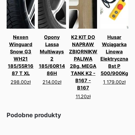
Nexen
Opony
K2 KIT DO
Husar
Winguard
Lassa
NAPRAW
Wciągarka
Snow G3
Multiways
ZBIORNIKW
Linowa
WH21
2
PALIWA
Elektryczna
185/55R16
185/60R14
28g. MEGA
Bst P
87 T XL
86H
TANK K2 -
500/900Kg
B167 -
298.00
zł
214.00
zł
1 179.00
zł
B167
11.20
zł
Podobne produkty