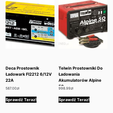
Deca Prostownik
Telwin Prostowniki Do
Ładowark Fl2212 6/12V
Ładowania
22A
Akumulatorów Alpine
50
587.00
zł
998.99
zł
Sprawdź Teraz!
Sprawdź Teraz!