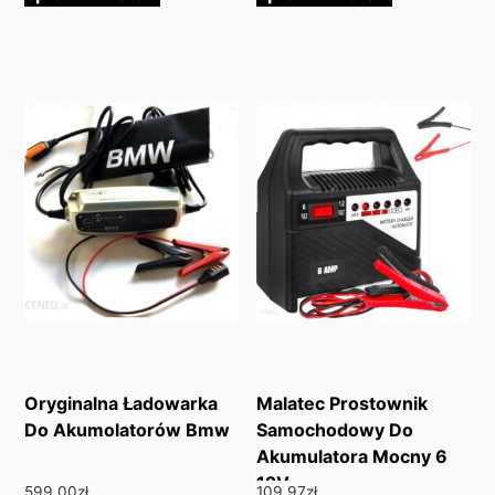
Oryginalna Ładowarka
Malatec Prostownik
Do Akumolatorów Bmw
Samochodowy Do
Akumulatora Mocny 6
12V
599.00
zł
109.97
zł