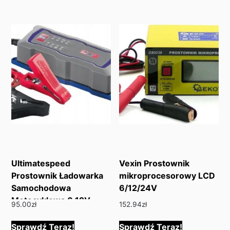
Ultimatespeed
Vexin Prostownik
Prostownik Ładowarka
mikroprocesorowy LCD
Samochodowa
6/12/24V
Motocyklowa 6,12V
95.00
zł
152.94
zł
Sprawdź Teraz!
Sprawdź Teraz!