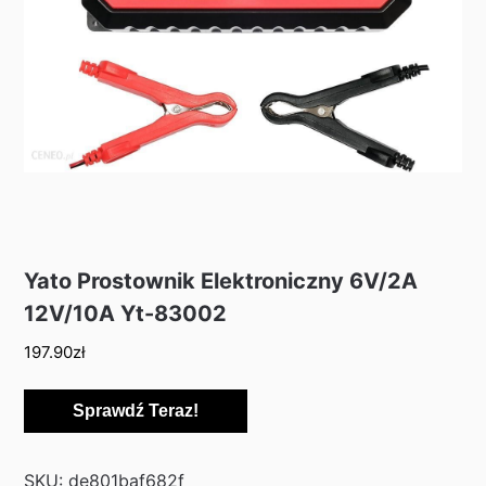
Yato Prostownik Elektroniczny 6V/2A
12V/10A Yt-83002
197.90
zł
Sprawdź Teraz!
SKU:
de801baf682f