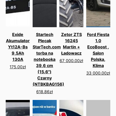
Exide
Startech
Zetor ZTS
Ford Fiesta
Akumulator
Plecak
16245
1.0
Yt12A-Bs
StarTech.com
Martin +
EcoBoost ,
9,5Ah
torba na
Ładowacz
Salon
130A
notebooka
Polska,
67 000.00
zł
39,6 cm
Klima
175.00
zł
(15.6")
33 000.00
zł
Czarny
(NTBKBAG156)
618.86
zł