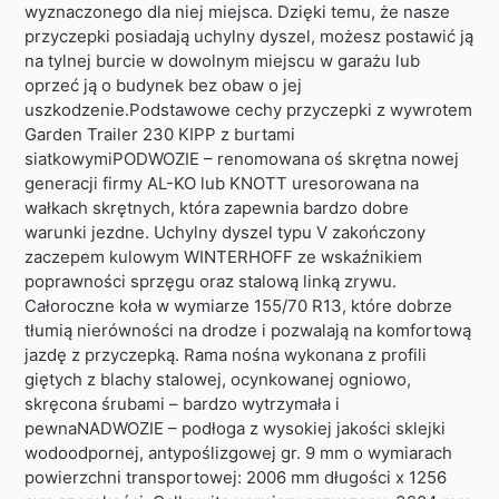
wyznaczonego dla niej miejsca. Dzięki temu, że nasze
przyczepki posiadają uchylny dyszel, możesz postawić ją
na tylnej burcie w dowolnym miejscu w garażu lub
oprzeć ją o budynek bez obaw o jej
uszkodzenie.Podstawowe cechy przyczepki z wywrotem
Garden Trailer 230 KIPP z burtami
siatkowymiPODWOZIE – renomowana oś skrętna nowej
generacji firmy AL-KO lub KNOTT uresorowana na
wałkach skrętnych, która zapewnia bardzo dobre
warunki jezdne. Uchylny dyszel typu V zakończony
zaczepem kulowym WINTERHOFF ze wskaźnikiem
poprawności sprzęgu oraz stalową linką zrywu.
Całoroczne koła w wymiarze 155/70 R13, które dobrze
tłumią nierówności na drodze i pozwalają na komfortową
jazdę z przyczepką. Rama nośna wykonana z profili
giętych z blachy stalowej, ocynkowanej ogniowo,
skręcona śrubami – bardzo wytrzymała i
pewnaNADWOZIE – podłoga z wysokiej jakości sklejki
wodoodpornej, antypoślizgowej gr. 9 mm o wymiarach
powierzchni transportowej: 2006 mm długości x 1256