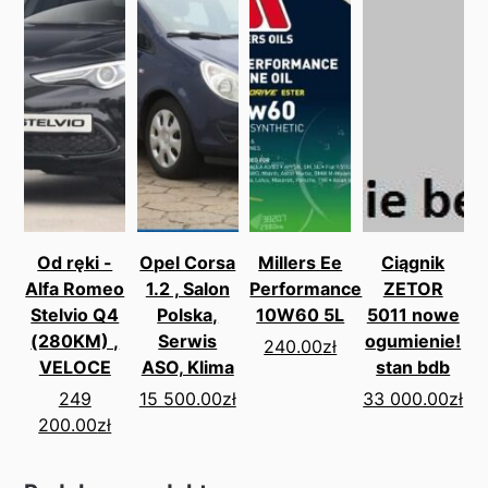
Od ręki -
Opel Corsa
Millers Ee
Ciągnik
Alfa Romeo
1.2 , Salon
Performance
ZETOR
Stelvio Q4
Polska,
10W60 5L
5011 nowe
(280KM) ,
Serwis
ogumienie!
240.00
zł
VELOCE
ASO, Klima
stan bdb
249
15 500.00
zł
33 000.00
zł
200.00
zł