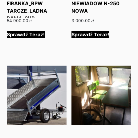
FIRANKA_BPW
NIEWIADOW N-250
TARCZE_LADNA
NOWA
RAMA_SUP…
54 900.00
zł
3 000.00
zł
Sprawdź Teraz!
Sprawdź Teraz!