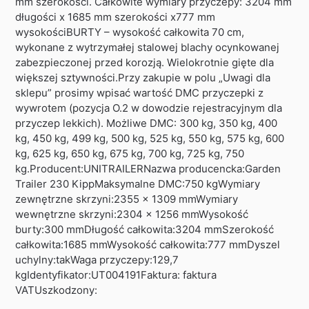
mm szerokości. Całkowite wymiary przyczepy: 3204 mm
długości x 1685 mm szerokości x777 mm
wysokościBURTY – wysokość całkowita 70 cm,
wykonane z wytrzymałej stalowej blachy ocynkowanej
zabezpieczonej przed korozją. Wielokrotnie gięte dla
większej sztywności.Przy zakupie w polu „Uwagi dla
sklepu” prosimy wpisać wartość DMC przyczepki z
wywrotem (pozycja O.2 w dowodzie rejestracyjnym dla
przyczep lekkich). Możliwe DMC: 300 kg, 350 kg, 400
kg, 450 kg, 499 kg, 500 kg, 525 kg, 550 kg, 575 kg, 600
kg, 625 kg, 650 kg, 675 kg, 700 kg, 725 kg, 750
kg.Producent:UNITRAILERNazwa producencka:Garden
Trailer 230 KippMaksymalne DMC:750 kgWymiary
zewnętrzne skrzyni:2355 x 1309 mmWymiary
wewnętrzne skrzyni:2304 x 1256 mmWysokość
burty:300 mmDługość całkowita:3204 mmSzerokość
całkowita:1685 mmWysokość całkowita:777 mmDyszel
uchylny:takWaga przyczepy:129,7
kgIdentyfikator:UT004191Faktura: faktura
VATUszkodzony: