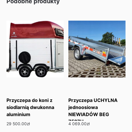
Podobne produkty
Przyczepa do koni z
Przyczepa UCHYLNA
siodlarnią dwukonna
jednoosiowa
aluminium
NIEWIADÓW BEG
7527U
29 500.00
zł
4 069.00
zł