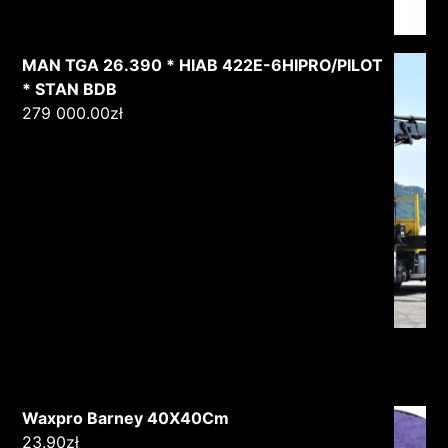
MAN TGA 26.390 * HIAB 422E-6HIPRO/PILOT
* STAN BDB
279 000.00
zł
Waxpro Barney 40X40Cm
23.90
zł