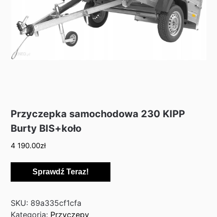
Przyczepka samochodowa 230 KIPP
Burty BIS+koło
4 190.00
zł
Sprawdź Teraz!
SKU:
89a335cf1cfa
Kategoria:
Przyczepy