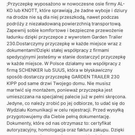
;Przyczepkę wyposażono w nowoczesne osie firmy AL-
KO lub KNOTT, które sprawiają ,że żadne wyboje i dziury
na drodze nie są dla niej przeszkodą, nawet podczas
podróży z niezaładowaną powierzchnią transportową.
Zapewnij sobie komfortowe i bezpieczne przewożenie
ładunku dzięki przyczepce z wywrotem Garden Trailer
230.Dostarczymy przyczepkę w każde miejsce wraz z
dokumentami!Dzięki stałej współpracy z firmami
spedycyjnymi jesteśmy w stanie dostarczyć przyczepkę
w każde miejsce. W Polsce działamy we współpracy z
firmą SCHENKER lub SUUS, która w błyskawiczny
sposób dostarczy przyczepkę GARDEN TRAILER 230
KIPP pod same drzwi Twojego domu. Nie musisz
martwić się montażem, ponieważ przyczepka jest
umieszczana na specjalnej palecie już w pełni skręcona.
Jedyne, co należy zrobić po jej odbiorze, to udać się do
Wydziału Komunikacji w celu rejestracji. Przed wysyłką
przygotowujemy dla Ciebie pełną dokumentację.
Dokumenty, które od nas otrzymasz to: certyfikat
autoryzacyjny, homologacja oraz faktura zakupu. Dzięki