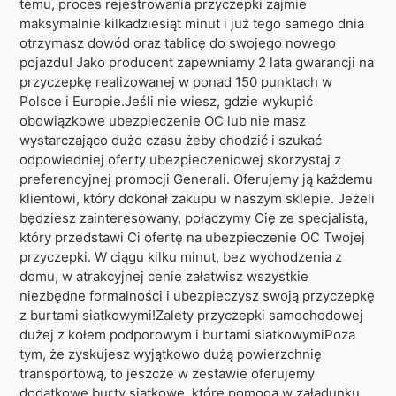
temu, proces rejestrowania przyczepki zajmie
maksymalnie kilkadziesiąt minut i już tego samego dnia
otrzymasz dowód oraz tablicę do swojego nowego
pojazdu! Jako producent zapewniamy 2 lata gwarancji na
przyczepkę realizowanej w ponad 150 punktach w
Polsce i Europie.Jeśli nie wiesz, gdzie wykupić
obowiązkowe ubezpieczenie OC lub nie masz
wystarczająco dużo czasu żeby chodzić i szukać
odpowiedniej oferty ubezpieczeniowej skorzystaj z
preferencyjnej promocji Generali. Oferujemy ją każdemu
klientowi, który dokonał zakupu w naszym sklepie. Jeżeli
będziesz zainteresowany, połączymy Cię ze specjalistą,
który przedstawi Ci ofertę na ubezpieczenie OC Twojej
przyczepki. W ciągu kilku minut, bez wychodzenia z
domu, w atrakcyjnej cenie załatwisz wszystkie
niezbędne formalności i ubezpieczysz swoją przyczepkę
z burtami siatkowymi!Zalety przyczepki samochodowej
dużej z kołem podporowym i burtami siatkowymiPoza
tym, że zyskujesz wyjątkowo dużą powierzchnię
transportową, to jeszcze w zestawie oferujemy
dodatkowe burty siatkowe, które pomogą w załadunku