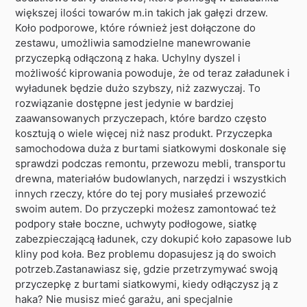
większej ilości towarów m.in takich jak gałęzi drzew.
Koło podporowe, które również jest dołączone do
zestawu, umożliwia samodzielne manewrowanie
przyczepką odłączoną z haka. Uchylny dyszel i
możliwość kiprowania powoduje, że od teraz załadunek i
wyładunek będzie dużo szybszy, niż zazwyczaj. To
rozwiązanie dostępne jest jedynie w bardziej
zaawansowanych przyczepach, które bardzo często
kosztują o wiele więcej niż nasz produkt. Przyczepka
samochodowa duża z burtami siatkowymi doskonale się
sprawdzi podczas remontu, przewozu mebli, transportu
drewna, materiałów budowlanych, narzędzi i wszystkich
innych rzeczy, które do tej pory musiałeś przewozić
swoim autem. Do przyczepki możesz zamontować też
podpory stałe boczne, uchwyty podłogowe, siatkę
zabezpieczającą ładunek, czy dokupić koło zapasowe lub
kliny pod koła. Bez problemu dopasujesz ją do swoich
potrzeb.Zastanawiasz się, gdzie przetrzymywać swoją
przyczepkę z burtami siatkowymi, kiedy odłączysz ją z
haka? Nie musisz mieć garażu, ani specjalnie