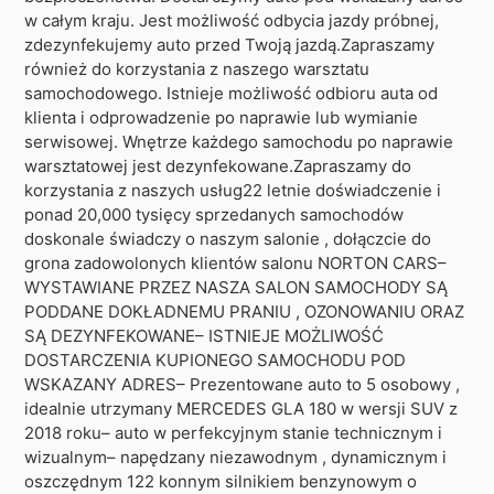
w całym kraju. Jest możliwość odbycia jazdy próbnej,
zdezynfekujemy auto przed Twoją jazdą.Zapraszamy
również do korzystania z naszego warsztatu
samochodowego. Istnieje możliwość odbioru auta od
klienta i odprowadzenie po naprawie lub wymianie
serwisowej. Wnętrze każdego samochodu po naprawie
warsztatowej jest dezynfekowane.Zapraszamy do
korzystania z naszych usług22 letnie doświadczenie i
ponad 20,000 tysięcy sprzedanych samochodów
doskonale świadczy o naszym salonie , dołączcie do
grona zadowolonych klientów salonu NORTON CARS–
WYSTAWIANE PRZEZ NASZA SALON SAMOCHODY SĄ
PODDANE DOKŁADNEMU PRANIU , OZONOWANIU ORAZ
SĄ DEZYNFEKOWANE– ISTNIEJE MOŻLIWOŚĆ
DOSTARCZENIA KUPIONEGO SAMOCHODU POD
WSKAZANY ADRES– Prezentowane auto to 5 osobowy ,
idealnie utrzymany MERCEDES GLA 180 w wersji SUV z
2018 roku– auto w perfekcyjnym stanie technicznym i
wizualnym– napędzany niezawodnym , dynamicznym i
oszczędnym 122 konnym silnikiem benzynowym o