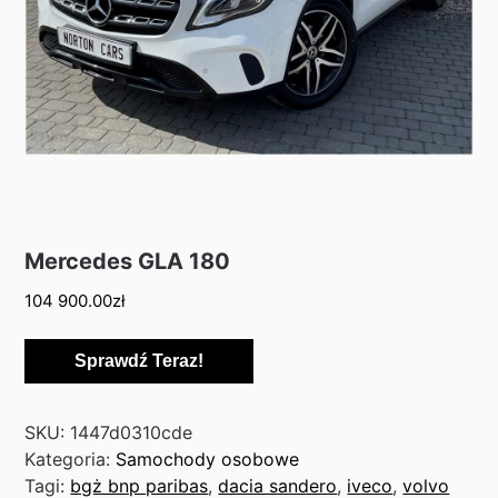
Mercedes GLA 180
104 900.00
zł
Sprawdź Teraz!
SKU:
1447d0310cde
Kategoria:
Samochody osobowe
Tagi:
bgż bnp paribas
,
dacia sandero
,
iveco
,
volvo