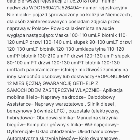
data pierwszej rejestracji 21.06.2018 roku– numer
nadwozia WDC1569421J526494– numer rejestracyjny
Niemiecki– pojazd sprowadzony po kolizji w Niemczech ,
dla osób zainteresowanych posiadam zdjęcia przed
naprawą w Polsce– Powłoka lakiernicza na aucie
wygląda następująco:Maska 100-110 umLP błotnik 110-
120 umLP drzwi 130-140 umL słupek 90-100 umLT drzwi
120-130 umLT błotnik 120-130 umklapa tylna 110-120
umPP błotnik 130-210 umPP drzwi 120-130 umP słupek
80-100 umPT drzwi 120-130 umPT błotnik 120-130
umDach panoramiczny– istnieje możliwość zamiany na
inny samochód osobowy lub dostwaczyPROPONUJEMY
12 MIESIĘCZNĄ GWARANCJĘ GETHELP Z
SAMOCHODEM ZASTĘPCZYM WŁĄCZNIE– Aplikacja
mobilna iHelp– Naprawy na drodze– Całodobowy
Assistance– Naprawy warsztatowe , Silnik diesel ,
benzynowy (również LPG) , pozostałe (elektryczny,
hybrydowy)– Obudowa silnika– Manualna skrzynia
biegów– Komputer główny silnika– Wał napędowy–
Dyferencjał– Układ chłodzenia– Układ hamulcowy–
Automatyczna skrzynia biegów– Koło dwumasowe ,