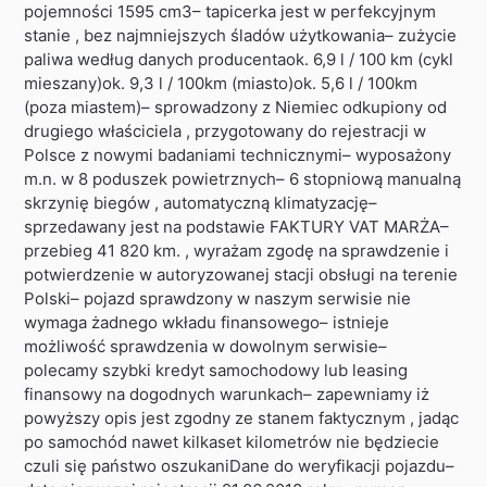
pojemności 1595 cm3– tapicerka jest w perfekcyjnym
stanie , bez najmniejszych śladów użytkowania– zużycie
paliwa według danych producentaok. 6,9 l / 100 km (cykl
mieszany)ok. 9,3 l / 100km (miasto)ok. 5,6 l / 100km
(poza miastem)– sprowadzony z Niemiec odkupiony od
drugiego właściciela , przygotowany do rejestracji w
Polsce z nowymi badaniami technicznymi– wyposażony
m.n. w 8 poduszek powietrznych– 6 stopniową manualną
skrzynię biegów , automatyczną klimatyzację–
sprzedawany jest na podstawie FAKTURY VAT MARŻA–
przebieg 41 820 km. , wyrażam zgodę na sprawdzenie i
potwierdzenie w autoryzowanej stacji obsługi na terenie
Polski– pojazd sprawdzony w naszym serwisie nie
wymaga żadnego wkładu finansowego– istnieje
możliwość sprawdzenia w dowolnym serwisie–
polecamy szybki kredyt samochodowy lub leasing
finansowy na dogodnych warunkach– zapewniamy iż
powyższy opis jest zgodny ze stanem faktycznym , jadąc
po samochód nawet kilkaset kilometrów nie będziecie
czuli się państwo oszukaniDane do weryfikacji pojazdu–