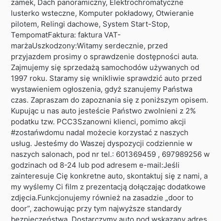
zamek, Dach panoramiczny, Elektrochromatyczne
lusterko wsteczne, Komputer pokładowy, Otwieranie
pilotem, Relingi dachowe, System Start-Stop,
TempomatFaktura: faktura VAT-
marżaUszkodzony:Witamy serdecznie, przed
przyjazdem prosimy o sprawdzenie dostępności auta.
Zajmujemy się sprzedażą samochodów używanych od
1997 roku. Staramy się wnikliwie sprawdzić auto przed
wystawieniem ogłoszenia, gdyż szanujemy Państwa
czas. Zapraszam do zapoznania się z poniższym opisem.
Kupując u nas auto jesteście Państwo zwolnieni z 2%
podatku tzw. PCC3Szanowni klienci, pomimo akcji
#zostańwdomu nadal możecie korzystać z naszych
usług. Jesteśmy do Waszej dyspozycji codziennie w
naszych salonach, pod nr tel.: 601369459 , 697989256 w
godzinach od 8-24 lub pod adresem e-mail:Jeśli
zainteresuje Cię konkretne auto, skontaktuj się z nami, a
my wyślemy Ci film z prezentacją dołączając dodatkowe
zdjęcia.Funkcjonujemy również na zasadzie „door to
door”, zachowując przy tym najwyższe standardy
bezpieczeństwa. Dostarczymy auto pod wskazany adres