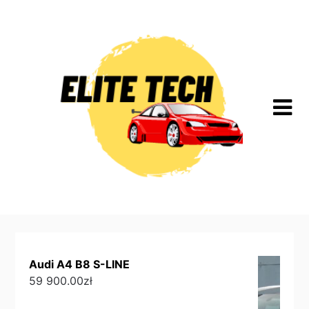
Skip
to
content
Audi A4 B8 S-LINE
59 900.00
zł