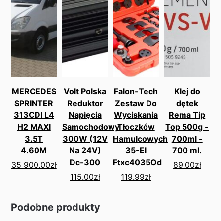
MERCEDES
Volt Polska
Falon-Tech
Klej do
SPRINTER
Reduktor
Zestaw Do
dętek
313CDI L4
Napięcia
Wyciskania
Rema Tip
H2 MAXI
Samochodowy
Tłoczków
Top 500g -
3.5T
300W (12V
Hamulcowych
700ml -
4.60M
Na 24V)
35-El
700 ml.
Dc-300
Ftxc4035Od
35 900.00
zł
89.00
zł
115.00
zł
119.99
zł
Podobne produkty