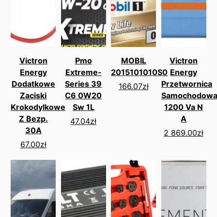
Victron
Pmo
MOBIL
Victron
Energy
Extreme-
2015101010S0
Energy
Dodatkowe
Series 39
Przetwornica
166.07
zł
Zaciski
C6 0W20
Samochodow
Krokodylkowe
Sw 1L
1200 Va N
Z Bezp.
A
47.04
zł
30A
2 869.00
zł
67.00
zł