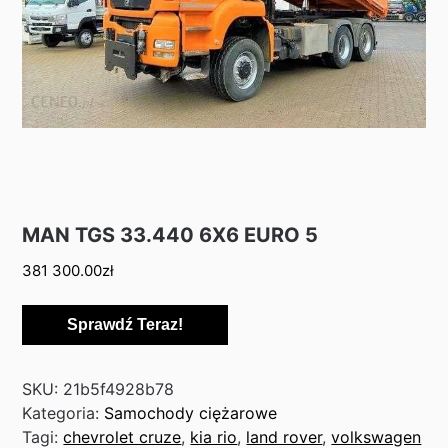
MAN TGS 33.440 6X6 EURO 5
381 300.00
zł
Sprawdź Teraz!
SKU:
21b5f4928b78
Kategoria:
Samochody ciężarowe
Tagi:
chevrolet cruze
,
kia rio
,
land rover
,
volkswagen