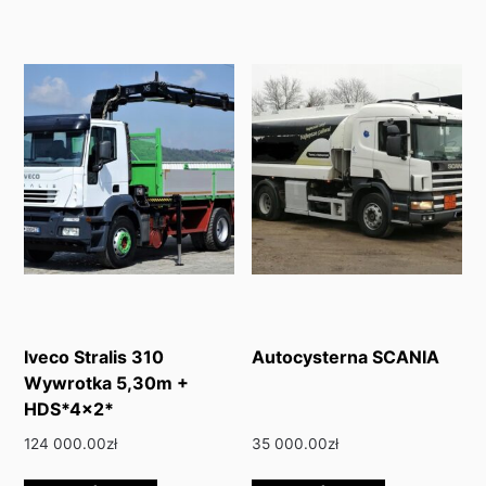
Iveco Stralis 310
Autocysterna SCANIA
Wywrotka 5,30m +
HDS*4×2*
124 000.00
zł
35 000.00
zł