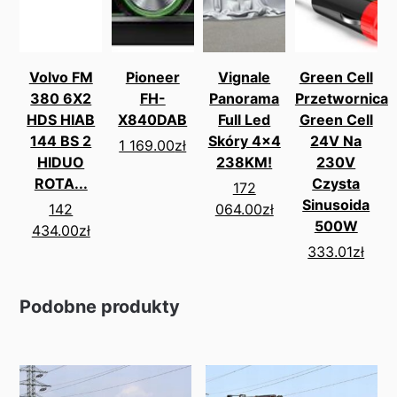
Volvo FM
Pioneer
Vignale
Green Cell
380 6X2
FH-
Panorama
Przetwornica
HDS HIAB
X840DAB
Full Led
Green Cell
144 BS 2
Skóry 4x4
24V Na
1 169.00
zł
HIDUO
238KM!
230V
ROTA...
Czysta
172
Sinusoida
142
064.00
zł
500W
434.00
zł
333.01
zł
Podobne produkty