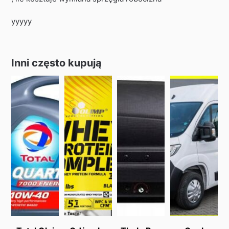
yyyyy
Inni często kupują