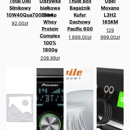
Total Olej
Odżywka
Thule Box
Opel
Silnikowy
białkowa
Bagażnik
Movano
10W40Qua700Ene4
Olimp
Kufer
L3H2
Whey
Dachowy
165KM
92.00
zł
Protein
Pacific 600
129
Complex
1 899.00
zł
999.00
zł
100%
1800g
208.99
zł