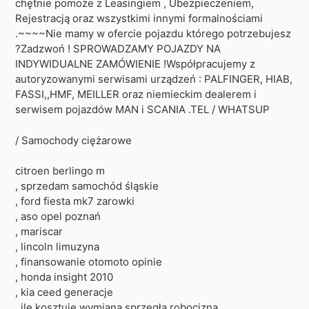
chętnie pomoże z Leasingiem , Ubezpieczeniem,
Rejestracją oraz wszystkimi innymi formalnościami
.~~~~Nie mamy w ofercie pojazdu którego potrzebujesz
?Zadzwoń ! SPROWADZAMY POJAZDY NA
INDYWIDUALNE ZAMÓWIENIE !Współpracujemy z
autoryzowanymi serwisami urządzeń : PALFINGER, HIAB,
FASSI,,HMF, MEILLER oraz niemieckim dealerem i
serwisem pojazdów MAN i SCANIA .TEL / WHATSUP
/ Samochody ciężarowe
citroen berlingo m
, sprzedam samochód śląskie
, ford fiesta mk7 zarowki
, aso opel poznań
, mariscar
, lincoln limuzyna
, finansowanie otomoto opinie
, honda insight 2010
, kia ceed generacje
, ile kosztuje wymiana sprzęgła robocizna