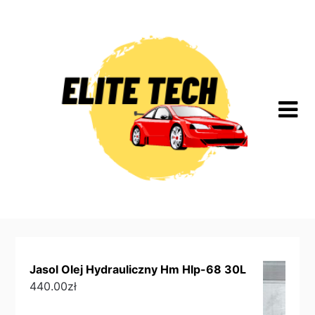
Skip
to
content
Jasol Olej Hydrauliczny Hm Hlp-68 30L
440.00
zł