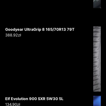
Goodyear UltraGrip 8 165/70R13 79T
388.92
zł
Elf Evolution 900 SXR 5W30 5L
134.90
zł