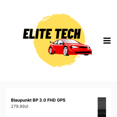
Skip
to
content
Blaupunkt BP 3.0 FHD GPS
279.99
zł