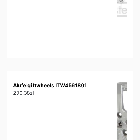
Alufelgi Itwheels ITW4561801
290.38
zł