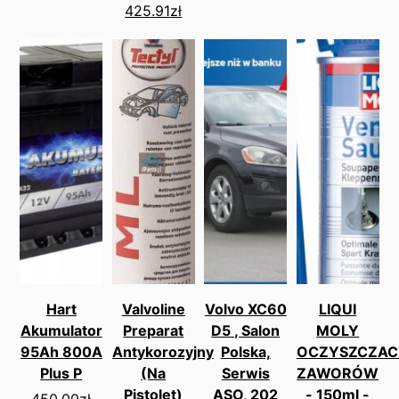
425.91
zł
Hart
Valvoline
Volvo XC60
LIQUI
Akumulator
Preparat
D5 , Salon
MOLY
95Ah 800A
Antykorozyjny
Polska,
OCZYSZCZAC
Plus P
(Na
Serwis
ZAWORÓW
Pistolet)
ASO, 202
- 150ml -
450.00
zł