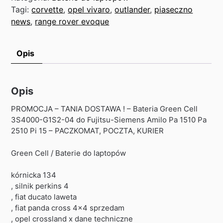
Tagi:
corvette
,
opel vivaro
,
outlander
,
piaseczno
news
,
range rover evoque
Opis
Opis
PROMOCJA – TANIA DOSTAWA ! – Bateria Green Cell
3S4000-G1S2-04 do Fujitsu-Siemens Amilo Pa 1510 Pa
2510 Pi 15 – PACZKOMAT, POCZTA, KURIER
Green Cell / Baterie do laptopów
kórnicka 134
, silnik perkins 4
, fiat ducato laweta
, fiat panda cross 4×4 sprzedam
, opel crossland x dane techniczne