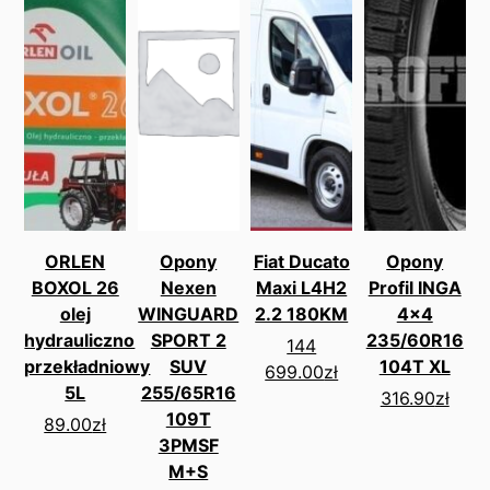
ORLEN
Opony
Fiat Ducato
Opony
BOXOL 26
Nexen
Maxi L4H2
Profil INGA
olej
WINGUARD
2.2 180KM
4x4
hydrauliczno
SPORT 2
235/60R16
144
przekładniowy
SUV
104T XL
699.00
zł
5L
255/65R16
316.90
zł
109T
89.00
zł
3PMSF
M+S