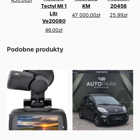
Tectyl Ml 1
KM
20456
Litr
47 000.00
zł
25.99
zł
Ve20080
46.00
zł
Podobne produkty