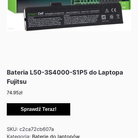
Bateria L50-3S4000-S1P5 do Laptopa
Fujitsu
74.95
zł
Sprawdź Teraz!
SKU:
c2ca72cb607a
Kategoria:
Baterie do laptopów