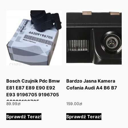
Bosch Czujnik Pdc Bmw
Bardzo Jasna Kamera
E81 E87 E89 E90 E92
Cofania Audi A4 B6 B7
E93 9196705 9196705
66209196705
89.99
zł
159.00
zł
Sprawdź Teraz!
Sprawdź Teraz!