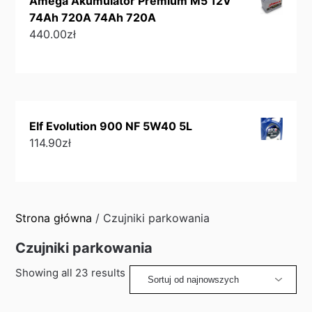
Amega Akumulator Premium M5 12V
74Ah 720A 74Ah 720A
440.00
zł
Elf Evolution 900 NF 5W40 5L
114.90
zł
Strona główna
/ Czujniki parkowania
Czujniki parkowania
Sorted
Showing all 23 results
by
latest